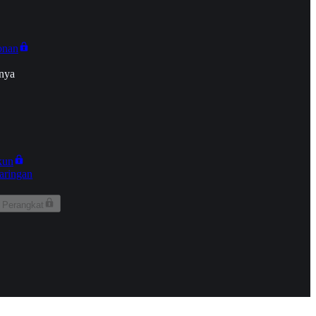
onan
nya
kun
aringan
 Perangkat