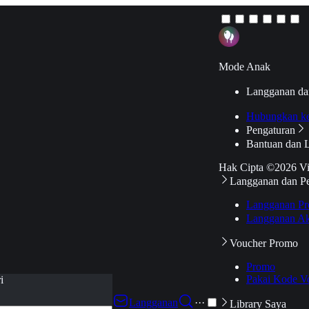
Mode Anak
Langganan da
Hubungkan k
Pengaturan
Bantuan dan 
Hak Cipta ©2026 V
Langganan dan P
Langganan Pr
Langganan Ak
Voucher Promo
Promo
Pakai Kode V
i
Langganan
···
Library Saya