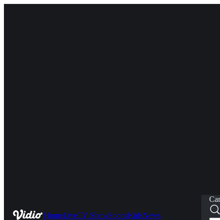
Car
Home
Live
TV Show
Sports
Kids
News