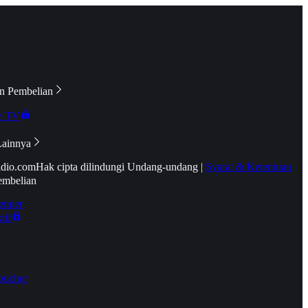
n Pembelian
e TV
Lainnya
idio.com
Hak cipta dilindungi Undang-undang
|
Syarat & Ketentuan
embelian
emier
tif
oucher