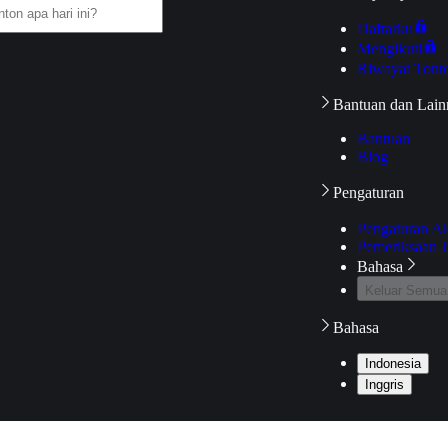
Daftarku
Mengikuti
Riwayat Tont
Bantuan dan Lain
Bantuan
Blog
Pengaturan
Pengaturan A
Pemeriksaan J
Bahasa
Keluar Semua
Bahasa
Indonesia
Inggris