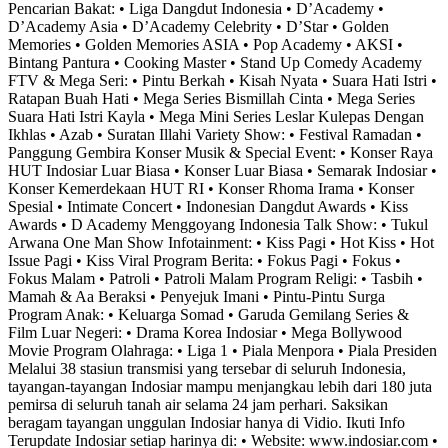
Pencarian Bakat: • Liga Dangdut Indonesia • D’Academy •
D’Academy Asia • D’Academy Celebrity • D’Star • Golden
Memories • Golden Memories ASIA • Pop Academy • AKSI •
Bintang Pantura • Cooking Master • Stand Up Comedy Academy
FTV & Mega Seri: • Pintu Berkah • Kisah Nyata • Suara Hati Istri •
Ratapan Buah Hati • Mega Series Bismillah Cinta • Mega Series
Suara Hati Istri Kayla • Mega Mini Series Leslar Kulepas Dengan
Ikhlas • Azab • Suratan Illahi Variety Show: • Festival Ramadan •
Panggung Gembira Konser Musik & Special Event: • Konser Raya
HUT Indosiar Luar Biasa • Konser Luar Biasa • Semarak Indosiar •
Konser Kemerdekaan HUT RI • Konser Rhoma Irama • Konser
Spesial • Intimate Concert • Indonesian Dangdut Awards • Kiss
Awards • D Academy Menggoyang Indonesia Talk Show: • Tukul
Arwana One Man Show Infotainment: • Kiss Pagi • Hot Kiss • Hot
Issue Pagi • Kiss Viral Program Berita: • Fokus Pagi • Fokus •
Fokus Malam • Patroli • Patroli Malam Program Religi: • Tasbih •
Mamah & Aa Beraksi • Penyejuk Imani • Pintu-Pintu Surga
Program Anak: • Keluarga Somad • Garuda Gemilang Series &
Film Luar Negeri: • Drama Korea Indosiar • Mega Bollywood
Movie Program Olahraga: • Liga 1 • Piala Menpora • Piala Presiden
Melalui 38 stasiun transmisi yang tersebar di seluruh Indonesia,
tayangan-tayangan Indosiar mampu menjangkau lebih dari 180 juta
pemirsa di seluruh tanah air selama 24 jam perhari. Saksikan
beragam tayangan unggulan Indosiar hanya di Vidio. Ikuti Info
Terupdate Indosiar setiap harinya di: • Website: www.indosiar.com •