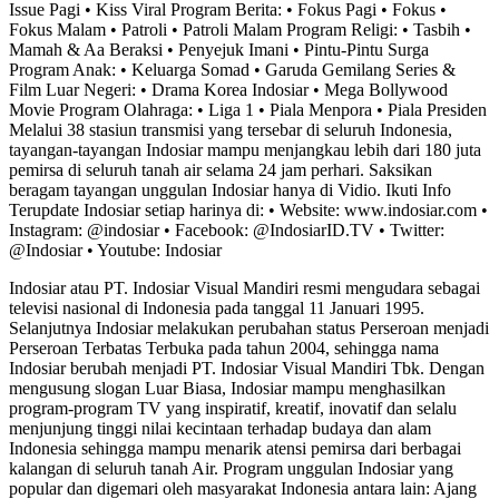
Issue Pagi • Kiss Viral Program Berita: • Fokus Pagi • Fokus •
Fokus Malam • Patroli • Patroli Malam Program Religi: • Tasbih •
Mamah & Aa Beraksi • Penyejuk Imani • Pintu-Pintu Surga
Program Anak: • Keluarga Somad • Garuda Gemilang Series &
Film Luar Negeri: • Drama Korea Indosiar • Mega Bollywood
Movie Program Olahraga: • Liga 1 • Piala Menpora • Piala Presiden
Melalui 38 stasiun transmisi yang tersebar di seluruh Indonesia,
tayangan-tayangan Indosiar mampu menjangkau lebih dari 180 juta
pemirsa di seluruh tanah air selama 24 jam perhari. Saksikan
beragam tayangan unggulan Indosiar hanya di Vidio. Ikuti Info
Terupdate Indosiar setiap harinya di: • Website: www.indosiar.com •
Instagram: @indosiar • Facebook: @IndosiarID.TV • Twitter:
@Indosiar • Youtube: Indosiar
Indosiar atau PT. Indosiar Visual Mandiri resmi mengudara sebagai
televisi nasional di Indonesia pada tanggal 11 Januari 1995.
Selanjutnya Indosiar melakukan perubahan status Perseroan menjadi
Perseroan Terbatas Terbuka pada tahun 2004, sehingga nama
Indosiar berubah menjadi PT. Indosiar Visual Mandiri Tbk. Dengan
mengusung slogan Luar Biasa, Indosiar mampu menghasilkan
program-program TV yang inspiratif, kreatif, inovatif dan selalu
menjunjung tinggi nilai kecintaan terhadap budaya dan alam
Indonesia sehingga mampu menarik atensi pemirsa dari berbagai
kalangan di seluruh tanah Air. Program unggulan Indosiar yang
popular dan digemari oleh masyarakat Indonesia antara lain: Ajang