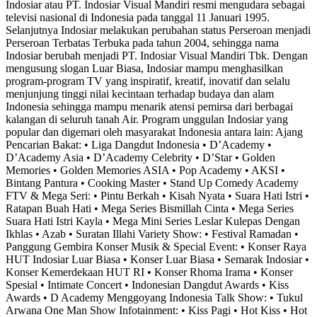
Indosiar atau PT. Indosiar Visual Mandiri resmi mengudara sebagai
televisi nasional di Indonesia pada tanggal 11 Januari 1995.
Selanjutnya Indosiar melakukan perubahan status Perseroan menjadi
Perseroan Terbatas Terbuka pada tahun 2004, sehingga nama
Indosiar berubah menjadi PT. Indosiar Visual Mandiri Tbk. Dengan
mengusung slogan Luar Biasa, Indosiar mampu menghasilkan
program-program TV yang inspiratif, kreatif, inovatif dan selalu
menjunjung tinggi nilai kecintaan terhadap budaya dan alam
Indonesia sehingga mampu menarik atensi pemirsa dari berbagai
kalangan di seluruh tanah Air. Program unggulan Indosiar yang
popular dan digemari oleh masyarakat Indonesia antara lain: Ajang
Pencarian Bakat: • Liga Dangdut Indonesia • D’Academy •
D’Academy Asia • D’Academy Celebrity • D’Star • Golden
Memories • Golden Memories ASIA • Pop Academy • AKSI •
Bintang Pantura • Cooking Master • Stand Up Comedy Academy
FTV & Mega Seri: • Pintu Berkah • Kisah Nyata • Suara Hati Istri •
Ratapan Buah Hati • Mega Series Bismillah Cinta • Mega Series
Suara Hati Istri Kayla • Mega Mini Series Leslar Kulepas Dengan
Ikhlas • Azab • Suratan Illahi Variety Show: • Festival Ramadan •
Panggung Gembira Konser Musik & Special Event: • Konser Raya
HUT Indosiar Luar Biasa • Konser Luar Biasa • Semarak Indosiar •
Konser Kemerdekaan HUT RI • Konser Rhoma Irama • Konser
Spesial • Intimate Concert • Indonesian Dangdut Awards • Kiss
Awards • D Academy Menggoyang Indonesia Talk Show: • Tukul
Arwana One Man Show Infotainment: • Kiss Pagi • Hot Kiss • Hot