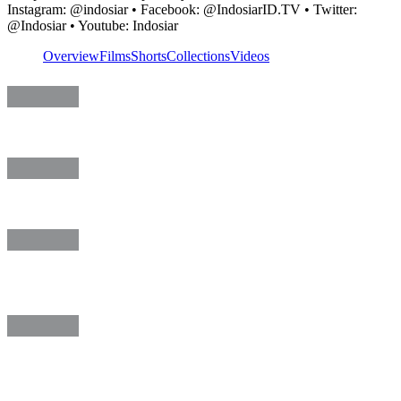
Instagram: @indosiar • Facebook: @IndosiarID.TV • Twitter:
@Indosiar • Youtube: Indosiar
Overview
Films
Shorts
Collections
Videos