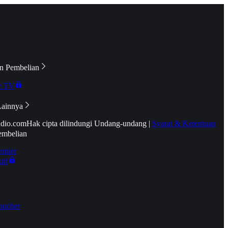
n Pembelian
e TV
Lainnya
idio.com
Hak cipta dilindungi Undang-undang
|
Syarat & Ketentuan
embelian
emier
tif
oucher