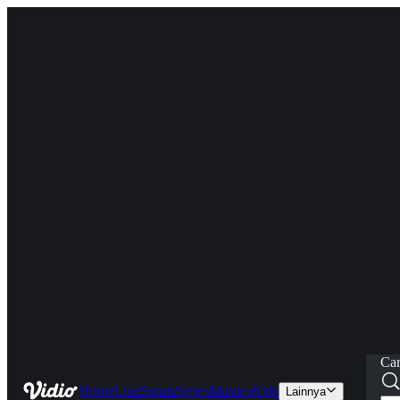
Car
Home
Live
Sports
Series
Movies
Kids
Lainnya