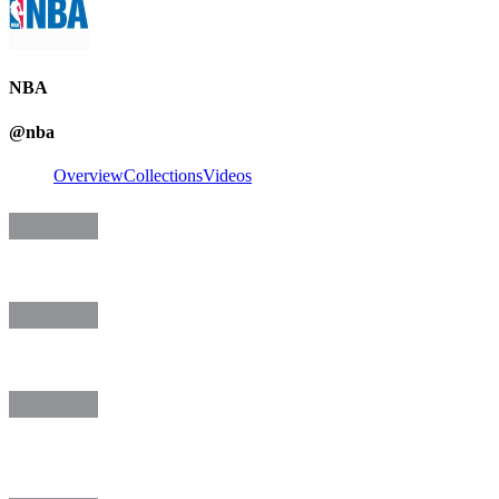
NBA
@
nba
Overview
Collections
Videos