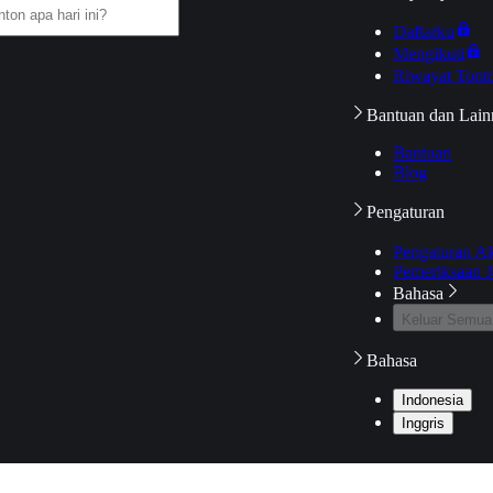
Daftarku
Mengikuti
Riwayat Tont
Bantuan dan Lain
Bantuan
Blog
Pengaturan
Pengaturan A
Pemeriksaan J
Bahasa
Keluar Semua
Bahasa
Indonesia
Inggris