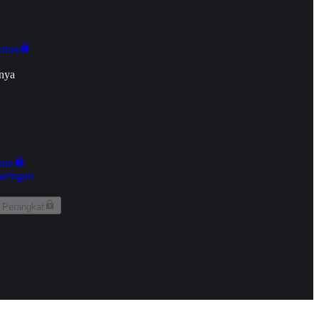
onan
nya
kun
aringan
 Perangkat