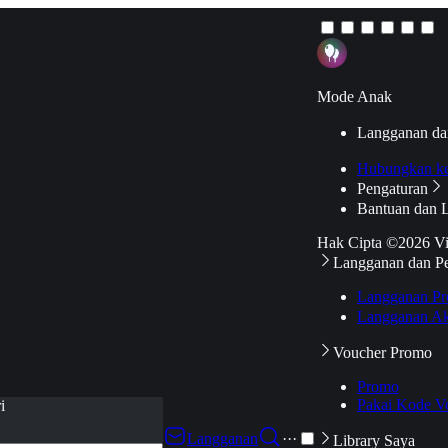
Mode Anak
Langganan da
Hubungkan k
Pengaturan
Bantuan dan 
Hak Cipta ©2026 V
Langganan dan P
Langganan Pr
Langganan Ak
Voucher Promo
Promo
Pakai Kode V
i
Langganan
···
Library Saya