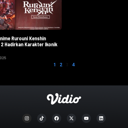
Anime Rurouni Kenshin
2 Hadirkan Karakter Ikonik
2025
3
1
2
4