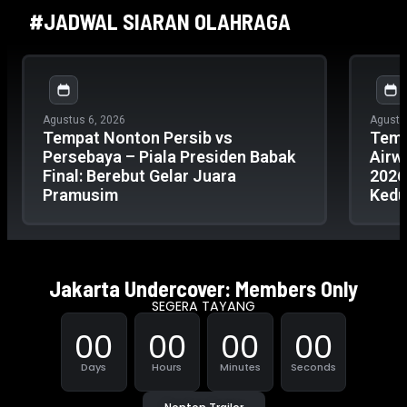
#JADWAL SIARAN OLAHRAGA
Agustus 6, 2026
Agustu
Tempat Nonton Persib vs
Temp
Persebaya – Piala Presiden Babak
Airwa
Final: Berebut Gelar Juara
2026
Pramusim
Kedu
Jakarta Undercover: Members Only
SEGERA TAYANG
00
00
00
00
Days
Hours
Minutes
Seconds