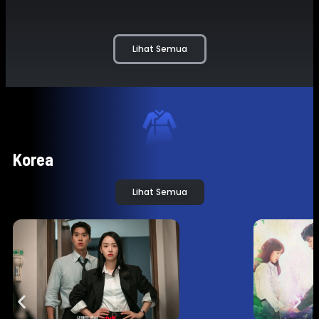
Juni 
Lihat Semua
Korea
Lihat Semua