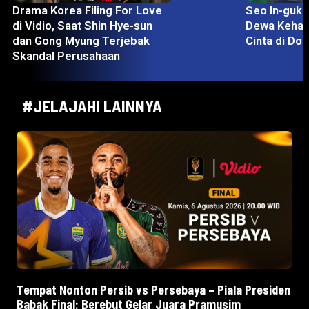
Seo In-guk Jadi Perwujudan
Drama Korea
Dewa Kehancuran yang Jatuh
Kelam yang 
Cinta di Doom at Your Service
Ji-hyun
#JELAJAHI LAINNYA
Tempat Nonton Persib vs Persebaya – Piala Presiden
Babak Final: Berebut Gelar Juara Pramusim