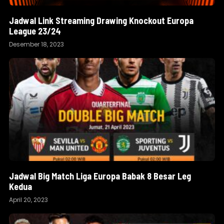
Jadwal Link Streaming Drawing Knockout Europa
League 23/24
Desember 18, 2023
Jadwal Big Match Liga Europa Babak 8 Besar Leg
Kedua
April 20, 2023