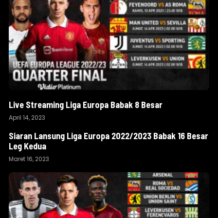
Live Streaming Liga Europa Babak 8 Besar
April 14, 2023
Siaran Lansung Liga Europa 2022/2023 Babak 16 Besar
Leg Kedua
Maret 16, 2023