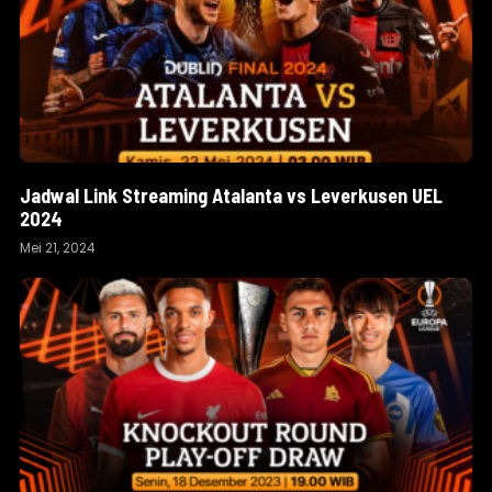
Jadwal Link Streaming Atalanta vs Leverkusen UEL
2024
Mei 21, 2024