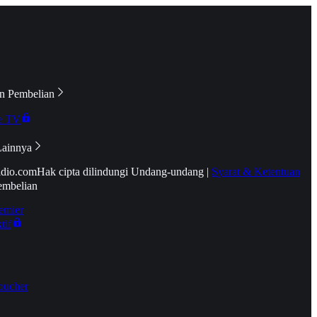
n Pembelian
e TV
Lainnya
idio.com
Hak cipta dilindungi Undang-undang
|
Syarat & Ketentuan
embelian
emier
tif
oucher