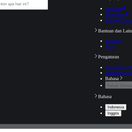
Daftarku
Mengikuti
Riwayat Tont
Bantuan dan Lain
Bantuan
Blog
Pengaturan
Pengaturan A
Pemeriksaan J
Bahasa
Keluar Semua
Bahasa
Indonesia
Inggris