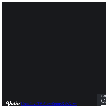
Car
Home
Live
TV Show
Sports
Kids
News