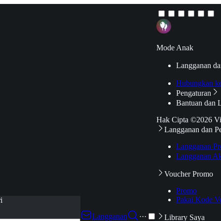
Mode Anak
Langganan da
Hubungkan k
Pengaturan
Bantuan dan 
Hak Cipta ©2026 V
Langganan dan P
Langganan Pr
Langganan Ak
Voucher Promo
Promo
Pakai Kode V
i
Langganan
···
Library Saya