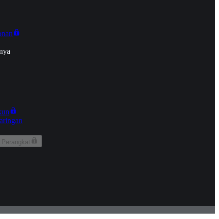
onan
nya
kun
aringan
 Perangkat