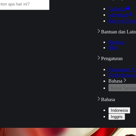
Daftarku
Mengikuti
Riwayat Tont
Bantuan dan Lain
Bantuan
Blog
Pengaturan
Pengaturan A
Pemeriksaan J
Bahasa
Keluar Semua
Bahasa
Indonesia
Inggris