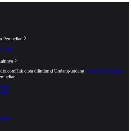
n Pembelian
e TV
Lainnya
idio.com
Hak cipta dilindungi Undang-undang
|
Syarat & Ketentuan
embelian
emier
tif
oucher