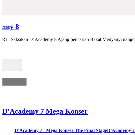
emy 8
 I Saksikan D' Academy 8 Ajang pencarian Bakat Menyanyi dangdut b
kan Saya
D'Academy 7 Mega Konser
02:05:09
D'Academy 7 - Mega Konser The Final Stage
D'Academy 7