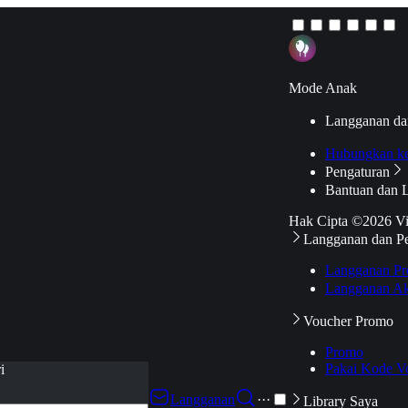
Mode Anak
Langganan da
Hubungkan k
Pengaturan
Bantuan dan 
Hak Cipta ©2026 V
Langganan dan P
Langganan Pr
Langganan Ak
Voucher Promo
Promo
Pakai Kode V
i
Langganan
···
Library Saya