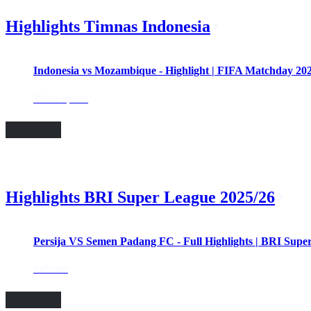
Highlights Timnas Indonesia
02:29
Indonesia vs Mozambique - Highlight | FIFA Matchday 20
Vidio Sports
Highlights BRI Super League 2025/26
Persija VS Semen Padang FC - Full Highlights | BRI Supe
indosiar