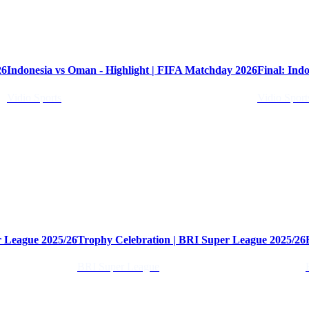
02:30
26
Indonesia vs Oman - Highlight | FIFA Matchday 2026
Final: Indo
Vidio Sports
Vidio Sport
02:42
45:50
r League 2025/26
Trophy Celebration | BRI Super League 2025/26
BRI Super League