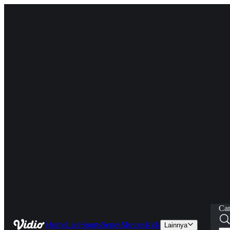
Car
Home
Live
Sports
Series
Movies
Kids
Lainnya