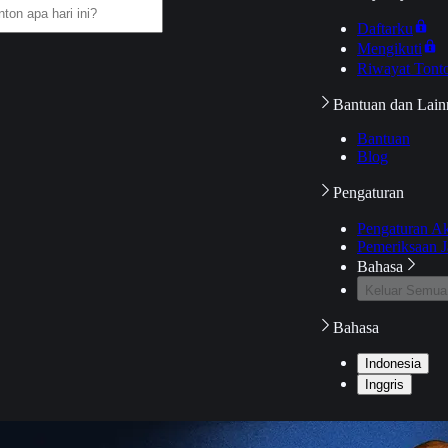
Daftarku
Mengikuti
Riwayat Tont
Bantuan dan Lain
Bantuan
Blog
Pengaturan
Pengaturan A
Pemeriksaan J
Bahasa
Keluar Semua
Bahasa
Indonesia
Inggris