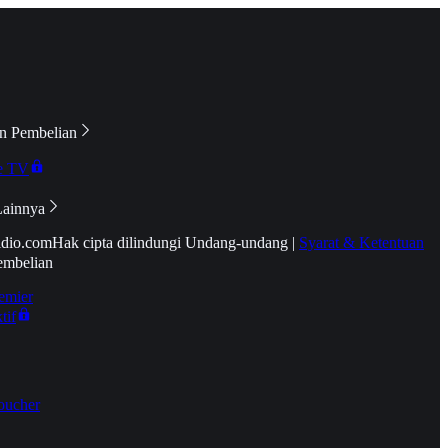
n Pembelian
e TV
Lainnya
idio.com
Hak cipta dilindungi Undang-undang
|
Syarat & Ketentuan
embelian
emier
tif
oucher