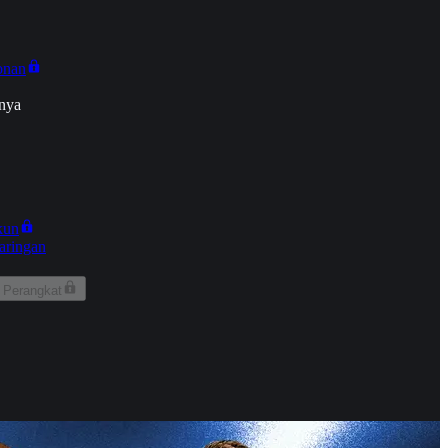
onan
nya
kun
aringan
 Perangkat