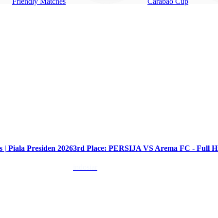
Friendly Matches
Carabao Cup
02:38
| Piala Presiden 2026
3rd Place: PERSIJA VS Arema FC - Full Hig
indosiar