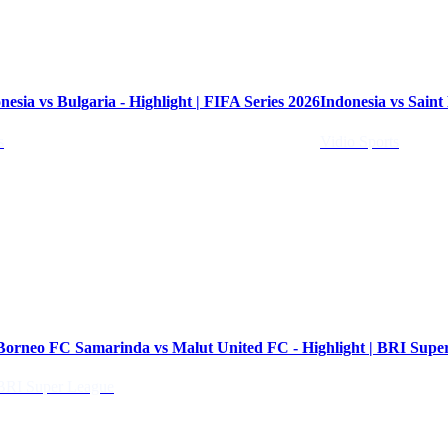
02:30
nesia vs Bulgaria - Highlight | FIFA Series 2026
Indonesia vs Saint 
s
Vidio Sports
Borneo FC Samarinda vs Malut United FC - Highlight | BRI Supe
BRI Super League