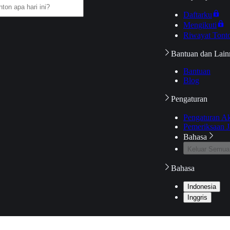
Daftarku
Mengikuti
Riwayat Tont
Bantuan dan Lain
Bantuan
Blog
Pengaturan
Pengaturan A
Pemeriksaan J
Bahasa
Keluar Semua
Bahasa
Indonesia
Inggris