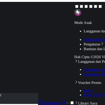
Mode Anak
Langganan da
Hubungkan k
Pengaturan
Bantuan dan 
Hak Cipta ©2026 V
Langganan dan P
Langganan Pr
Langganan Ak
Voucher Promo
Promo
Pakai Kode V
i
Langganan
···
Library Saya