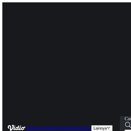
Car
Home
Live
Sports
Series
Movies
Kids
Lainnya