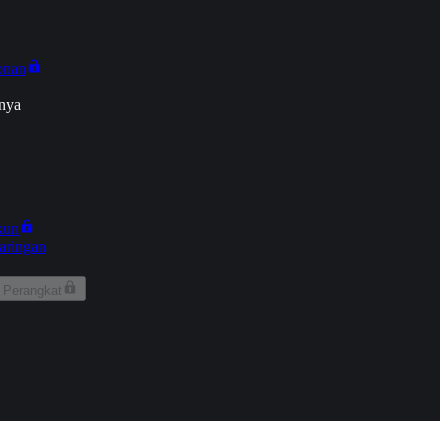
onan
nya
kun
aringan
 Perangkat