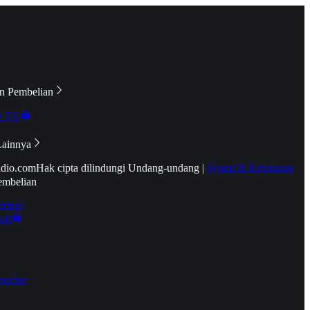
n Pembelian
e TV
Lainnya
idio.com
Hak cipta dilindungi Undang-undang
|
Syarat & Ketentuan
embelian
emier
tif
oucher