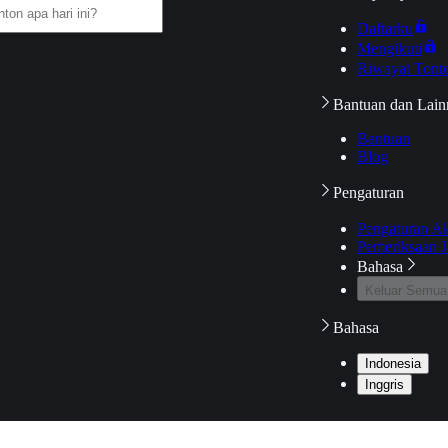
Daftarku
Mengikuti
Riwayat Tont
Bantuan dan Lain
Bantuan
Blog
Pengaturan
Pengaturan A
Pemeriksaan J
Bahasa
Keluar Semua
Bahasa
Indonesia
Inggris