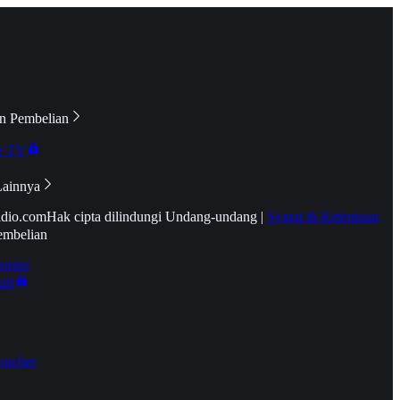
n Pembelian
e TV
Lainnya
idio.com
Hak cipta dilindungi Undang-undang
|
Syarat & Ketentuan
embelian
emier
tif
oucher