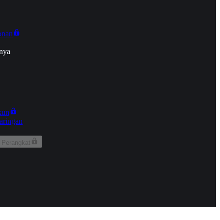
onan
nya
kun
aringan
 Perangkat