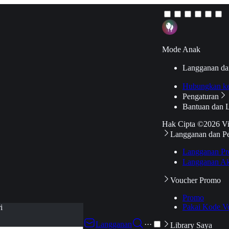
Mode Anak
Langganan da
Hubungkan k
Pengaturan
Bantuan dan 
Hak Cipta ©2026 V
Langganan dan P
Langganan Pr
Langganan Ak
Voucher Promo
Promo
Pakai Kode V
i
Langganan
···
Library Saya