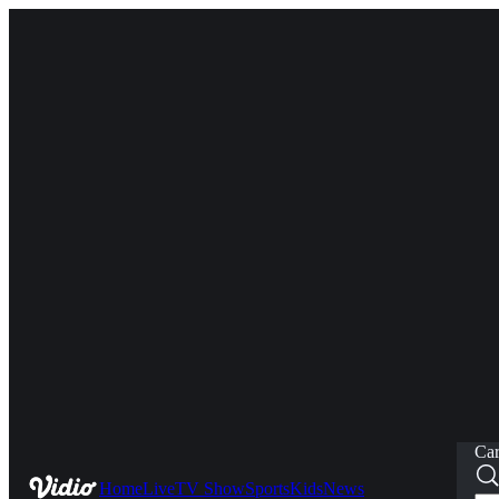
Car
Home
Live
TV Show
Sports
Kids
News