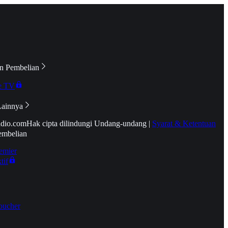
n Pembelian
e TV
Lainnya
idio.com
Hak cipta dilindungi Undang-undang
|
Syarat & Ketentuan
embelian
emier
tif
oucher