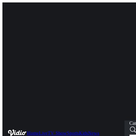
Car
Home
Live
TV Show
Sports
Kids
News