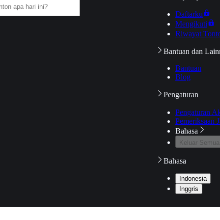
Daftarku
Mengikuti
Riwayat Tont
Bantuan dan Lain
Bantuan
Blog
Pengaturan
Pengaturan A
Pemeriksaan J
Bahasa
Keluar Semua
Bahasa
Indonesia
Inggris