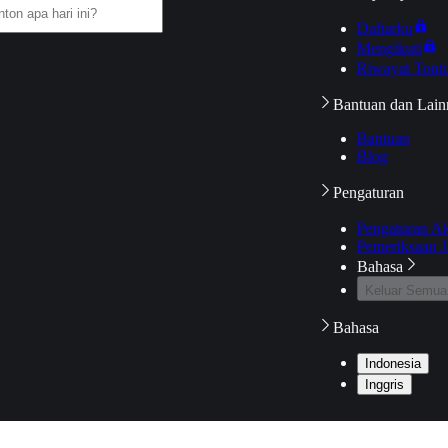
Daftarku
Mengikuti
Riwayat Tont
Bantuan dan Lain
Bantuan
Blog
Pengaturan
Pengaturan A
Pemeriksaan J
Bahasa
Keluar Semua
Bahasa
Indonesia
Inggris