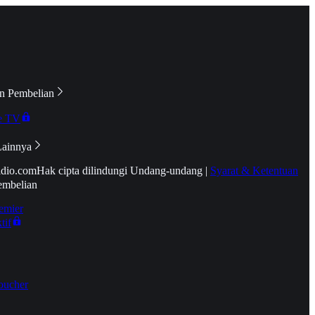
n Pembelian
e TV
Lainnya
idio.com
Hak cipta dilindungi Undang-undang
|
Syarat & Ketentuan
embelian
emier
tif
oucher