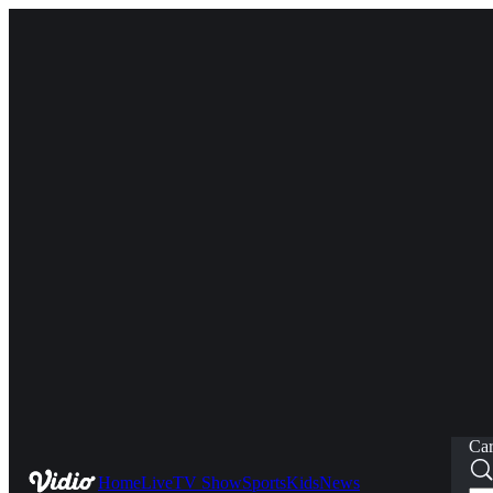
Car
Home
Live
TV Show
Sports
Kids
News