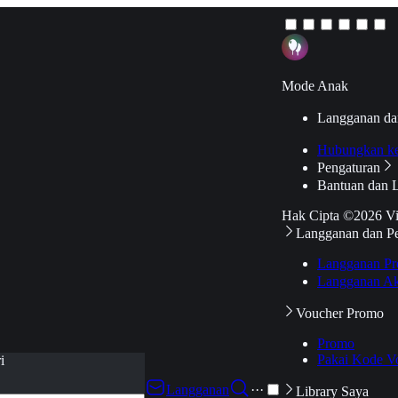
Mode Anak
Langganan da
Hubungkan k
Pengaturan
Bantuan dan 
Hak Cipta ©2026 V
Langganan dan P
Langganan Pr
Langganan Ak
Voucher Promo
Promo
Pakai Kode V
i
Langganan
···
Library Saya