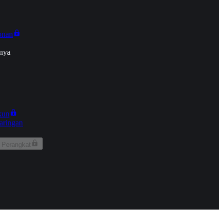
onan
nya
kun
aringan
 Perangkat