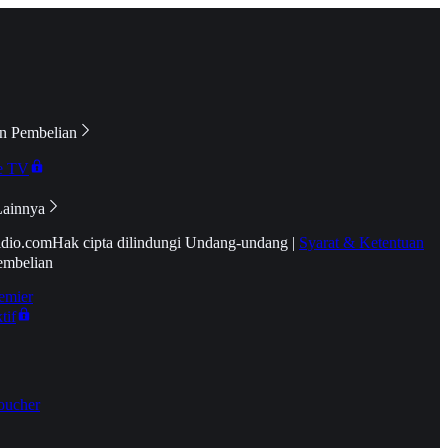
n Pembelian
e TV
Lainnya
idio.com
Hak cipta dilindungi Undang-undang
|
Syarat & Ketentuan
embelian
emier
tif
oucher