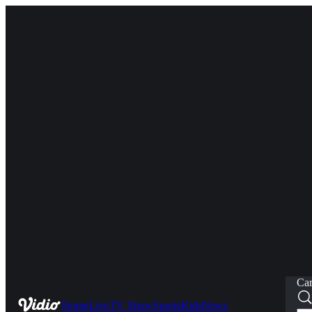
Car
Home
Live
TV Show
Sports
Kids
News