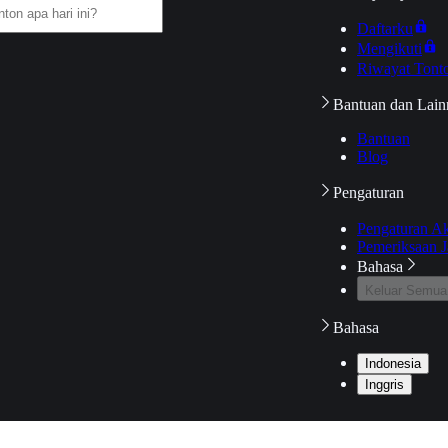
Daftarku
Mengikuti
Riwayat Tont
Bantuan dan Lain
Bantuan
Blog
Pengaturan
Pengaturan A
Pemeriksaan J
Bahasa
Keluar Semua
Bahasa
Indonesia
Inggris