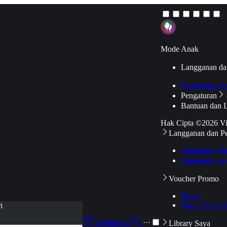
Mode Anak
Langganan da
Hubungkan k
Pengaturan
Bantuan dan 
Hak Cipta ©2026 V
Langganan dan P
Langganan Pr
Langganan Ak
Voucher Promo
Promo
Pakai Kode V
i
Langganan
···
Library Saya