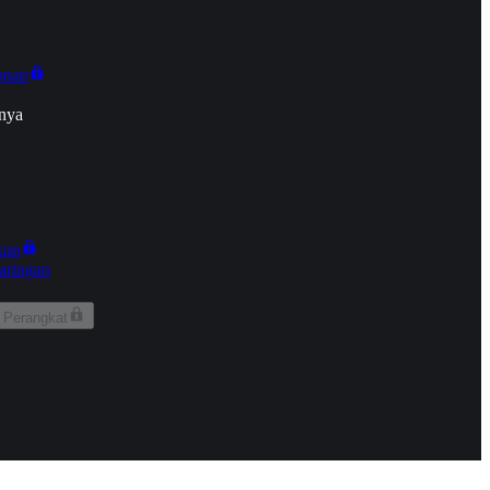
onan
nya
kun
aringan
 Perangkat