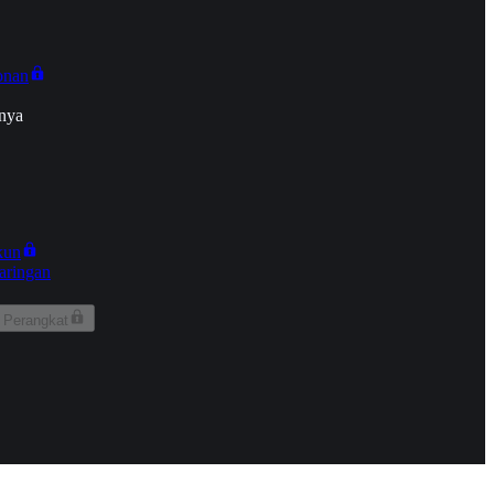
onan
nya
kun
aringan
 Perangkat