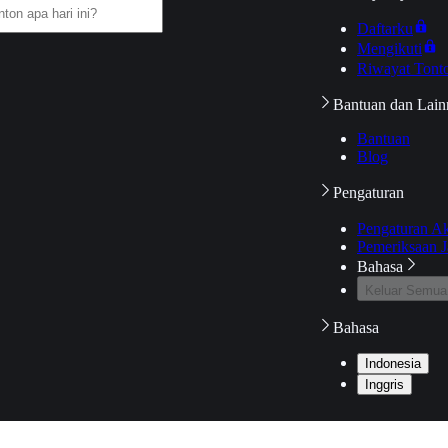
Daftarku
Mengikuti
Riwayat Tont
Bantuan dan Lain
Bantuan
Blog
Pengaturan
Pengaturan A
Pemeriksaan J
Bahasa
Keluar Semua
Bahasa
Indonesia
Inggris