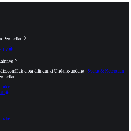
n Pembelian
e TV
Lainnya
idio.com
Hak cipta dilindungi Undang-undang
|
Syarat & Ketentuan
embelian
emier
tif
oucher