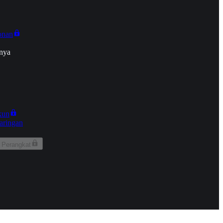
onan
nya
kun
aringan
 Perangkat