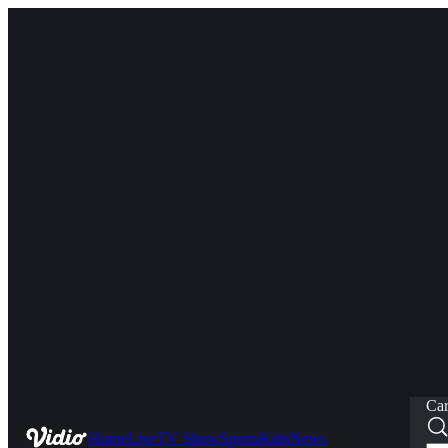
Car
Home
Live
TV Show
Sports
Kids
News