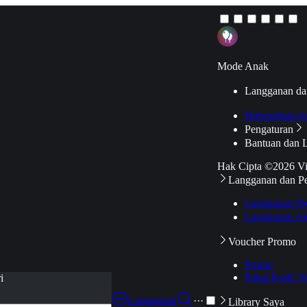
Mode Anak
Langganan da
Hubungkan k
Pengaturan
Bantuan dan 
Hak Cipta ©2026 V
Langganan dan P
Langganan Pr
Langganan Ak
Voucher Promo
Promo
Pakai Kode V
i
Langganan
···
Library Saya