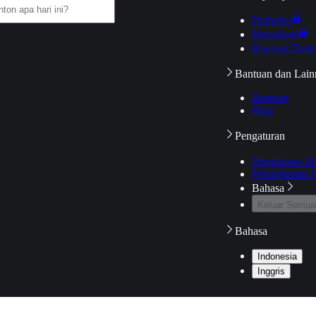
Daftarku
Mengikuti
Riwayat Tont
Bantuan dan Lain
Bantuan
Blog
Pengaturan
Pengaturan A
Pemeriksaan J
Bahasa
Keluar Semua
Bahasa
Indonesia
Inggris