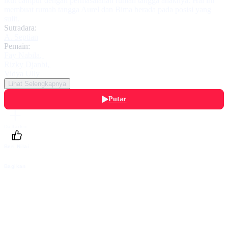
ikut campur dengan permasalahan rumah tangga anaknya. Hal ini
membuat rumah tangga Aurel dan Bima berada pada posisi yang
sulit.
Sutradara:
A. Septian
Pemain:
Fay Nabila
,
Rizky Djanbi
,
Vidya Ully
Lihat Selengkapnya
Putar
Daftarku
Beri Nilai
Bagikan