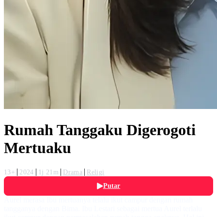
Rumah Tanggaku Digerogoti
Mertuaku
13+
2024
1j 21m
Drama
Religi
Putar
Aurel merasa Ibu mertuanya telalu ikut campur dengan rumah
tangganya dengan Bima. Ibu Lestari sebagai mertua Aurel terlalu