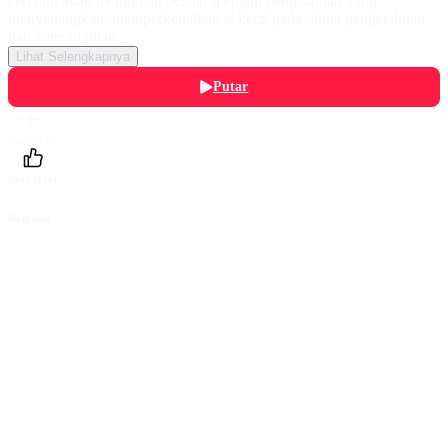
ceria ini akan mengubah belajar menjadi pengalaman yang
menyenangkan, memperkenalkan si kecil pada dunia pengetahuan
dan keterampilan.
Lihat Selengkapnya
Putar
Daftarku
Beri Nilai
Bagikan