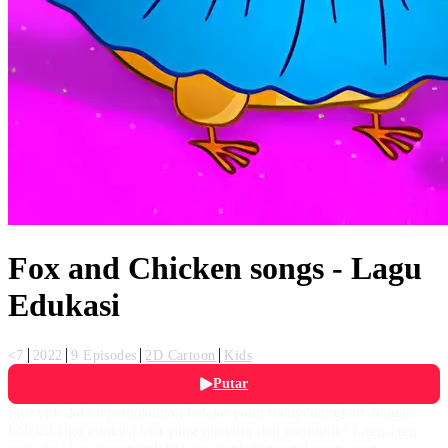
Fox and Chicken songs - Lagu
Edukasi
<7
2022
9 Episodes
2D Cartoon
Kids
Putar
Ikut yuk dalam petualangan belajar yang menyenangkan dengan
koleksi lagu edukasi kita yang menarik dan mendidik! Lagu-lagu