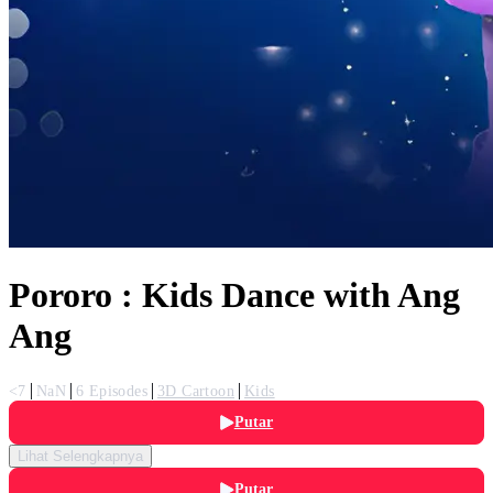
Pororo : Kids Dance with Ang
Ang
<7
NaN
6 Episodes
3D Cartoon
Kids
Putar
Lihat Selengkapnya
Putar