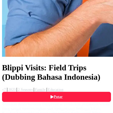
Blippi Visits: Field Trips
(Dubbing Bahasa Indonesia)
<7
2023
2 Seasons
Family
Education
Putar
Temukan dunia bersama Blippi saat ia melakukan perjalanan wisata
yang sangat menyenangkan saat mengunjungi berbagai lokasi.