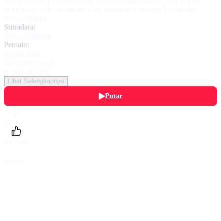
Rasakan keingintahuan yang sama tentang dunia seperti Blippi,
dengan episode musim ini yang membahas tentang Perjalanan
Wisata Blippi!
Sutradara:
Bryce Fishman
Pemain:
Stevin John
,
Clayton Grimm
,
Kaitlin Becker
Lihat Selengkapnya
Putar
Daftarku
Beri Nilai
Bagikan