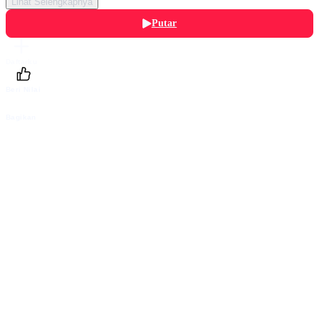
Lihat Selengkapnya
Putar
Daftarku
Beri Nilai
Bagikan