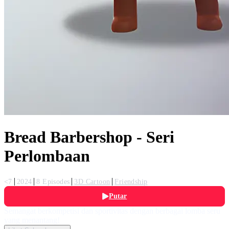
Bread Barbershop - Seri
Perlombaan
<7
2024
8 Episodes
3D Cartoon
Friendship
Putar
Semangat berkompetisi dan sportivitas dengan berbagai lomba seru
yang menantang!