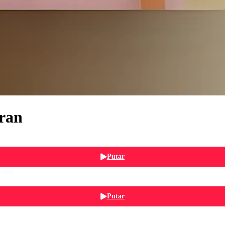
aran
Putar
ween.
Putar