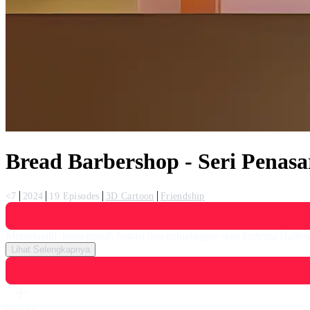
Bread Barbershop - Seri Penas
<7
2024
19 Episodes
3D Cartoon
Friendship
Menjelajahi dunia penuh fantasi dan petualangan seru bertema Hallo
Lihat Selengkapnya
Daftarku