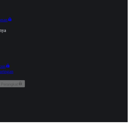
onan
nya
kun
aringan
 Perangkat