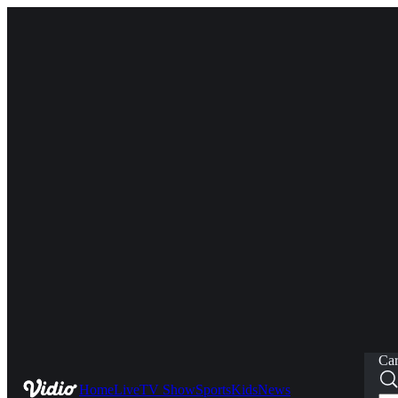
Car
Home
Live
TV Show
Sports
Kids
News