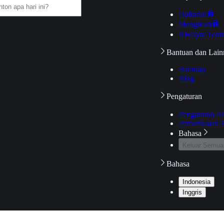
Daftarku
Mengikuti
Riwayat Tont
Bantuan dan Lain
Bantuan
Blog
Pengaturan
Pengaturan A
Pemeriksaan J
Bahasa
Keluar Semua
Bahasa
Indonesia
Inggris