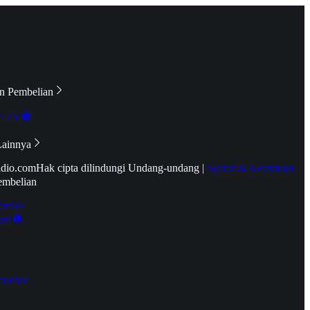
n Pembelian
e TV
Lainnya
idio.com
Hak cipta dilindungi Undang-undang
|
Syarat & Ketentuan
embelian
emier
tif
oucher