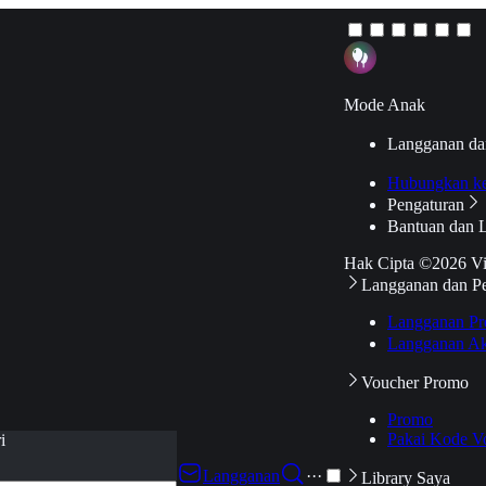
Mode Anak
Langganan da
Hubungkan k
Pengaturan
Bantuan dan 
Hak Cipta ©2026 V
Langganan dan P
Langganan Pr
Langganan Ak
Voucher Promo
Promo
Pakai Kode V
i
Langganan
···
Library Saya