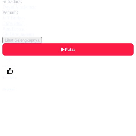
Sutradara:
David Mackenzie
Pemain:
Jeff Bridges
,
Chris Pine
,
Ben Foster
,
Gil Birmingham
Lihat Selengkapnya
Putar
Daftarku
Beri Nilai
Bagikan