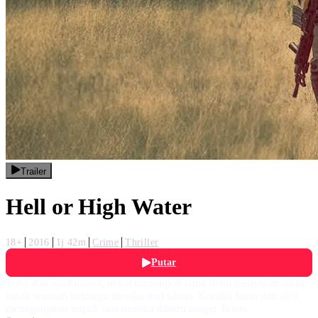
Trailer
Hell or High Water
18+
2016
1j 42m
Crime
Thriller
Putar
Toby dan saudaranya, nekat merampok bank demi menyelamatkan
tanah warisan keluarga mereka dari sitaan. Konflik batin dan aksi
menegangkan terjadi saat mereka diburu ranger Texas.