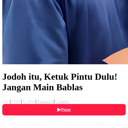
Jodoh itu, Ketuk Pintu Dulu!
Jangan Main Bablas
13+
2024
1j 20m
Romance
Comedy
Putar
Usaha Basreng Cila (Ersya Aurelia) Sukses, ini berbanding terbalik
dengan kisah asmaranya. Bahkan ditikung oleh sahabatnya sendiri.