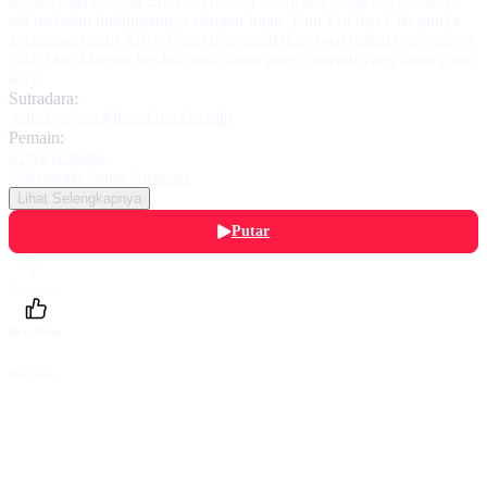
Begitu juga dengan Eril (Cakrawala Airawan), Sang ibu pacarnya
tak merestui hubungannya dengan Intan. Kini Eril dan Cila punya
kerjasama bisnis Eril sebagai penyuplai ikan buat bahan basrengnya
Cila. Dan Mereka berdua sama sama punya musuh yang sama yaitu
Roy.
Sutradara:
AdriÃ¡n San Miguel del Castillo
Pemain:
Ersya Aurelia
,
Cakrawala Satria Airawan
Lihat Selengkapnya
Putar
Daftarku
Beri Nilai
Bagikan