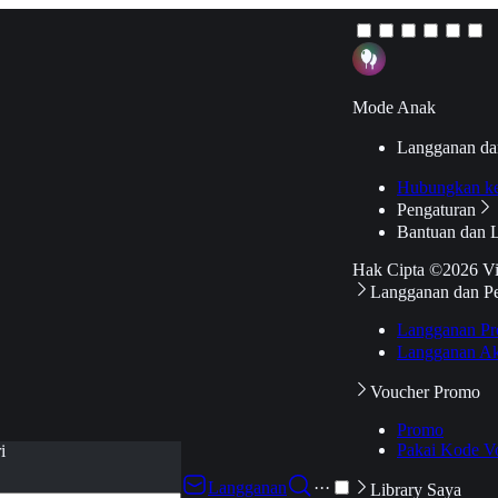
Mode Anak
Langganan da
Hubungkan k
Pengaturan
Bantuan dan 
Hak Cipta ©2026 V
Langganan dan P
Langganan Pr
Langganan Ak
Voucher Promo
Promo
Pakai Kode V
i
Langganan
···
Library Saya