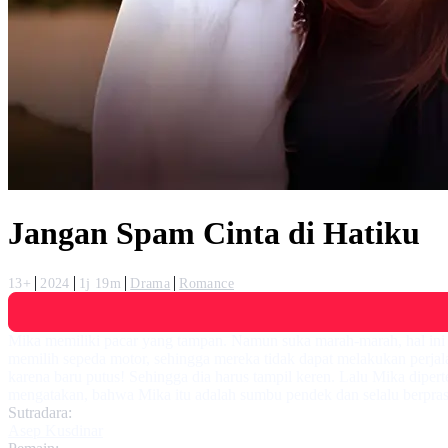
Jangan Spam Cinta di Hatiku
13+
2024
1j 19m
Drama
Romance
Mika memiliki pacar yang tampan. Namun suka marah-marah, hal ini m
memilih sepeda motor, sehingga mereka tidak dapat melakukan perjal
karena baru putus! Sehingga dia harus tampil keren. Lalu Mika dipe
mengatakan, bahwa Mika itu adalah sumbu pendek dan selalu berpra
Sutradara:
Asep Kusdinar