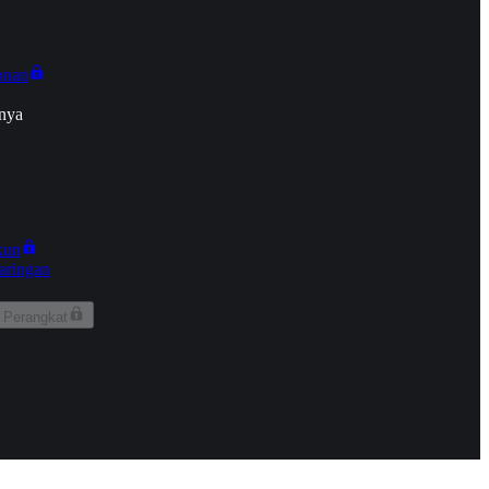
onan
nya
kun
aringan
 Perangkat