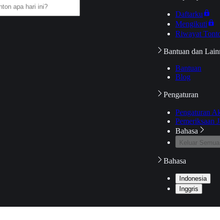
Daftarku
Mengikuti
Riwayat Tont
Bantuan dan Lain
Bantuan
Blog
Pengaturan
Pengaturan A
Pemeriksaan J
Bahasa
Keluar Semua
Bahasa
Indonesia
Inggris