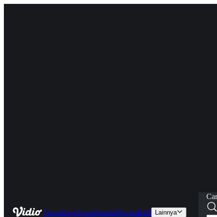
Car
Home
Live
Sports
Series
Movies
Kids
Lainnya