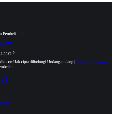
n Pembelian
e TV
Lainnya
idio.com
Hak cipta dilindungi Undang-undang
|
Syarat & Ketentuan
embelian
emier
tif
oucher