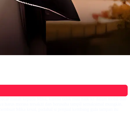
 pacar marah kepada Mika, karena tidak mau naik ke dalam mobil dan
a harus merasa tersakiti dan berusaha tampil semaksimal mungkin,
membuat Mika kesal, padahal si penjual kembang gula tampan itu