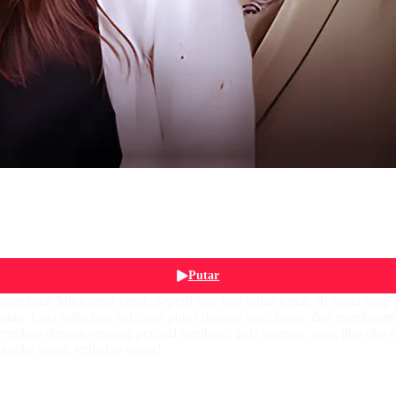
Putar
embuat Mika amat kesal. Seperti saat hari hujan turun, di mana sang
anan. Lalu mika pun akhirnya putus dengan sang pacar, dan membuatny
rtemukan dengan seorang penjual kembang gula tampan, yang tiba-tiba 
sangka buruk terhadap orang!