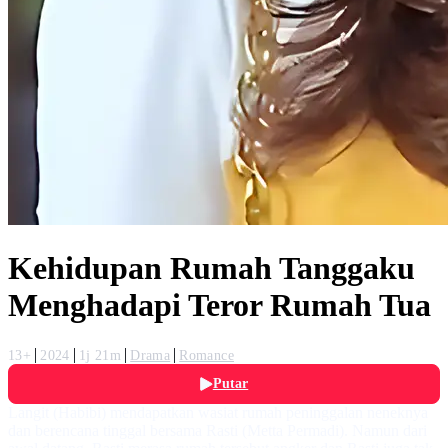
Kehidupan Rumah Tanggaku
Menghadapi Teror Rumah Tua
13+
2024
1j 21m
Drama
Romance
Putar
Langit (Habibi) mendapatkan wasiat rumah peninggalan neneknya
dan berencana tinggal bersama Rasti (Metta Permadi). Namun dari