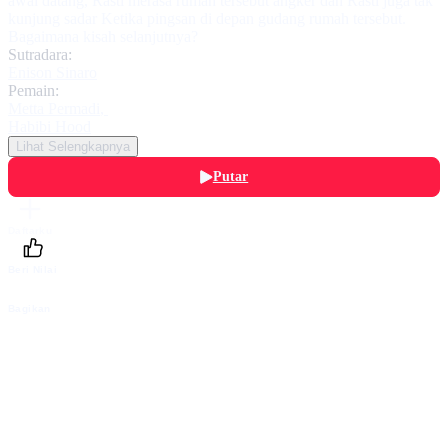
awal datang, Rasti merasa rumah tersebut angker dan Rasti juga tak
kunjung sadar Ketika pingsan di depan gudang rumah tersebut.
Bagaimana kisah selanjutnya?
Sutradara:
Enison Sinaro
Pemain:
Metta Permadi
,
Habibi Hood
Lihat Selengkapnya
Putar
Daftarku
Beri Nilai
Bagikan