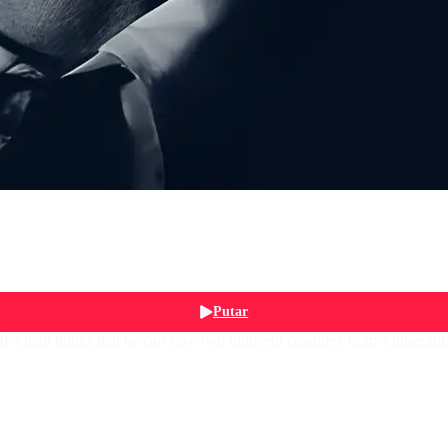
Putar
 a man thinks that he can save two innocent creatures from a miserabl