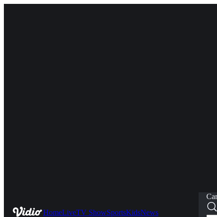
Car
Home
Live
TV Show
Sports
Kids
News