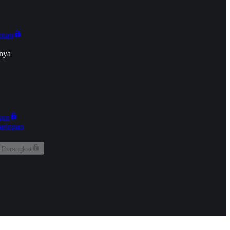
onan
nya
kun
aringan
 Perangkat