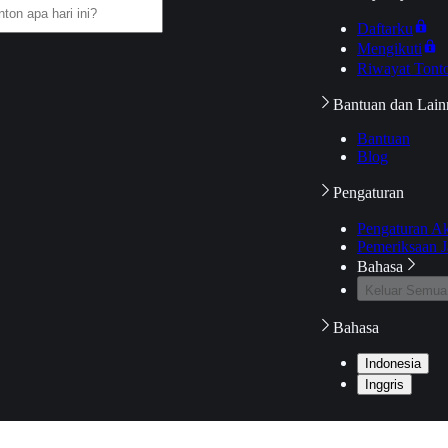
Daftarku
Mengikuti
Riwayat Tont
Bantuan dan Lain
Bantuan
Blog
Pengaturan
Pengaturan A
Pemeriksaan J
Bahasa
Keluar Semua
Bahasa
Indonesia
Inggris