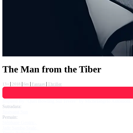
The Man from the Tiber
13+
2018
6m
Fantasy
Thriller
Inspired By "Quel Bowling Sul Tevere" by Michelangelo Antonioni. If
Sutradara:
Jingyang Sun
Pemain:
Stéphane Gentric
,
Jade Samba-Seale
,