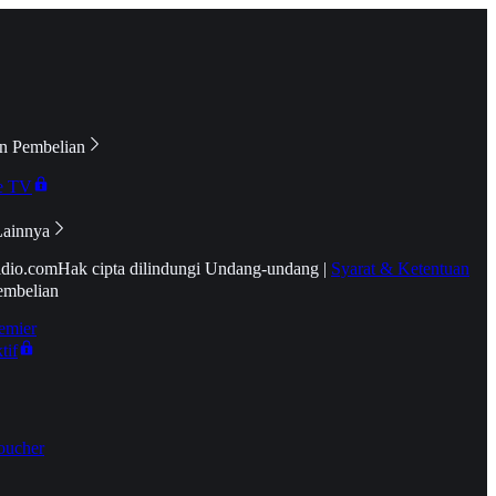
n Pembelian
e TV
Lainnya
idio.com
Hak cipta dilindungi Undang-undang
|
Syarat & Ketentuan
embelian
emier
tif
oucher