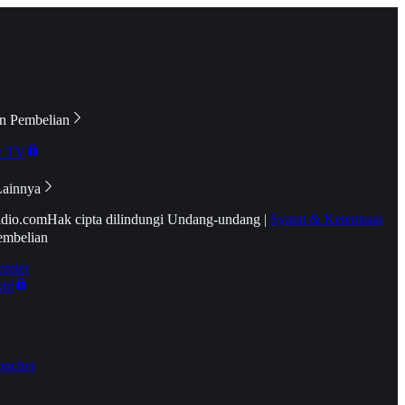
n Pembelian
e TV
Lainnya
idio.com
Hak cipta dilindungi Undang-undang
|
Syarat & Ketentuan
embelian
emier
tif
oucher