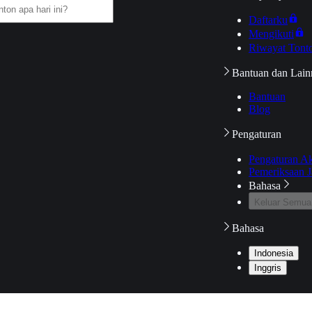
Daftarku
Mengikuti
Riwayat Tont
Bantuan dan Lain
Bantuan
Blog
Pengaturan
Pengaturan A
Pemeriksaan J
Bahasa
Keluar Semua
Bahasa
Indonesia
Inggris