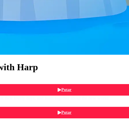
with Harp
Putar
 at their lovely days, and learn together about the new world!
Putar