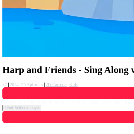
Harp and Friends - Sing Along 
<7
2024
20 Episodes
2D Cartoon
Kids
Harp and his friends are living on Snowflake Island. Let’s take a look
Lihat Selengkapnya
Daftarku