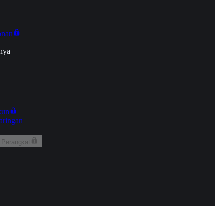
onan
nya
kun
aringan
 Perangkat