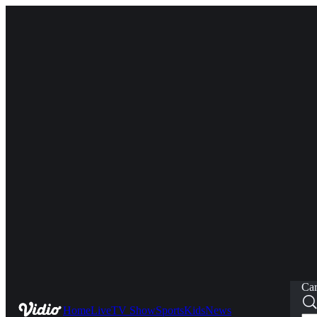
Car
Home
Live
TV Show
Sports
Kids
News