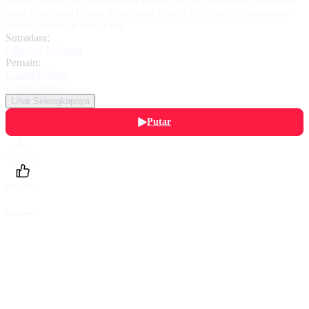
Kasih Sayang dan Kepedulian Keluarganya. Ternyata Kepedulian
yang Diberikan Hanya Kepalsuan Belaka dan Bisa Memanipulasi
Malah Membuat Menderita
Sutradara:
Olla Ata Adonara
Pemain:
Chand Kelvin
,
Cerelia Raissa
Lihat Selengkapnya
Putar
Daftarku
Beri Nilai
Bagikan