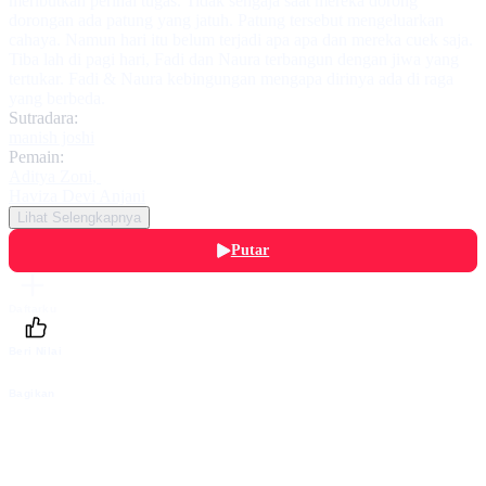
meributkan perihal tugas. Tidak sengaja saat mereka dorong
dorongan ada patung yang jatuh. Patung tersebut mengeluarkan
cahaya. Namun hari itu belum terjadi apa apa dan mereka cuek saja.
Tiba lah di pagi hari, Fadi dan Naura terbangun dengan jiwa yang
tertukar. Fadi & Naura kebingungan mengapa dirinya ada di raga
yang berbeda.
Sutradara:
manish joshi
Pemain:
Aditya Zoni
,
Haviza Devi Anjani
Lihat Selengkapnya
Putar
Daftarku
Beri Nilai
Bagikan