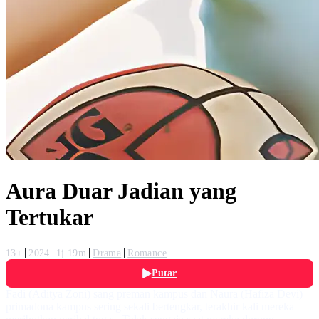
Aura Duar Jadian yang
Tertukar
13+
2024
1j 19m
Drama
Romance
Putar
Fadi (Aditya Zoni) sang preman kampus dan Naura (Hafiza Devi)
primadona kampus sering sekali bertengkar, terakhir kali mereka