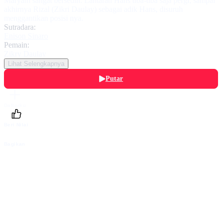
Maryam sangat bersedih. Lantaran Hans tiba-tiba saja pergi, sampai
akhirnya Rizal (Zikri Daulay) sebagai adik Hans, disuruh
menggantikan posisi nya.
Sutradara:
Enison Sinaro
Pemain:
Zikry Daulay
Lihat Selengkapnya
Putar
Daftarku
Beri Nilai
Bagikan