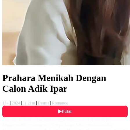
Prahara Menikah Dengan
Calon Adik Ipar
13+
2024
1j 21m
Drama
Romance
Putar
Maryam (Claudia Andhara) sangat bahagia saat Hans (Ichal
Muhammad) melamarnya. Tetapi disaat hari pernikahan tiba,