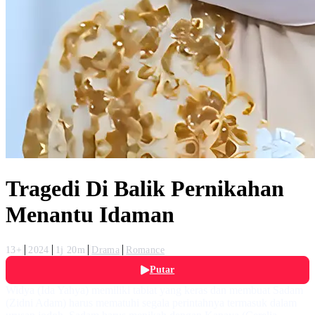
Tragedi Di Balik Pernikahan
Menantu Idaman
13+
2024
1j 20m
Drama
Romance
Putar
Widya (Ida Yahya) memiliki tabiat yang keras dan membuat Sadam
(Zidni Adam) harus mematuhi segala perintahnya termasuk dalam