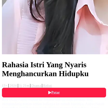
Rahasia Istri Yang Nyaris
Menghancurkan Hidupku
13+
2024
1j 21m
Drama
Religi
Putar
Roy (Kiki Farel) mutasi ke Jakarta karena naik jabatan. Roy
mengundang teman teman baiknya ke rumah barunya. Anya (Sarah