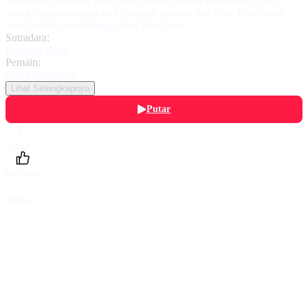
Samantha) istri Roy kaget ada Damar mantan kekasihnya. Anya
minta Damar rahasiakan hubungan mereka dari Roy. Teror terus
menghantui rumah tangga Roy dan Anya.
Sutradara:
Karsono Hadi
Pemain:
Sarah Samantha
Lihat Selengkapnya
Putar
Daftarku
Beri Nilai
Bagikan