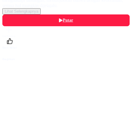
menghadapi tantangan, menunjukkan bahwa dengan keberanian,
semua hal mungkin dijelajahi.
Lihat Selengkapnya
Putar
Daftarku
Beri Nilai
Bagikan