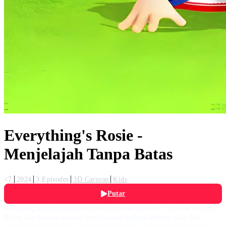
Everything's Rosie -
Menjelajah Tanpa Batas
<7
2024
3 Episodes
3D Cartoon
Kids
Putar
Petualangan seru tanpa akhir! Kumpulan episode - episode dimana
Rosie dan kawan-kawan menemukan tempat-tempat baru dan