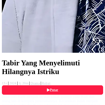
Tabir Yang Menyelimuti
Hilangnya Istriku
13+
2024
1j 20m
Drama
Religi
Putar
Indah istri Radit menjadi incaran kakak iparnya yaitu Rudi dan
orang lain di komplek perumahannya. Kecantikan Indah menjadi