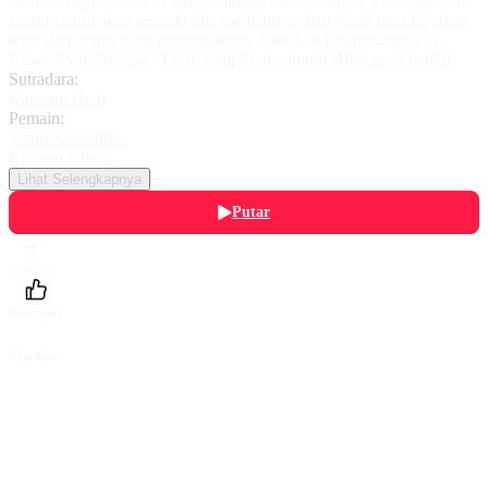
momok bagi ibu-ibu di sana sehingga tak menampik kemungkinan
suami-suami akan tergoda bila melihatnya. Istri Radit mendapatkan
teror dari orang yang menyukainya. Saksikan kelanjutannya di
Kisah Nyata Spesial "Tabir Yang Menyelimuti Hilangnya Istriku"
Sutradara:
Karsono Hadi
Pemain:
Sarah Samantha
,
Ridwan Ghani
Lihat Selengkapnya
Putar
Daftarku
Beri Nilai
Bagikan