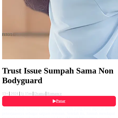
Trust Issue Sumpah Sama Non
Bodyguard
13+
2024
1j 15m
Drama
Romance
Putar
Jannah (Andi Annisa), cewek Batak cantik yang baru dipecat dari
pekerjaannya sebagai satpam restoran. Setelah itu, Jannah mendapat