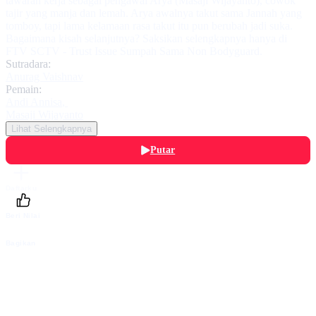
tawaran kerja sebagai pengawal Arya (Masaji Wijayanto), cowok
tajir yang manja dan lemah. Arya awalnya takut sama Jannah yang
tomboy, tapi lama kelamaan rasa takut itu pun berubah jadi suka.
Bagaimana kisah selanjutnya? Saksikan selengkapnya hanya di
FTV SCTV - Trust Issue Sumpah Sama Non Bodyguard.
Sutradara:
Anurag Vaishnav
Pemain:
Andi Annisa
,
Masaji Wijayanto
Lihat Selengkapnya
Putar
Daftarku
Beri Nilai
Bagikan