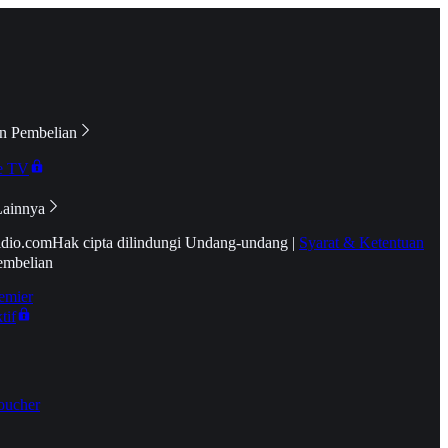
n Pembelian
e TV
Lainnya
idio.com
Hak cipta dilindungi Undang-undang
|
Syarat & Ketentuan
embelian
emier
tif
oucher