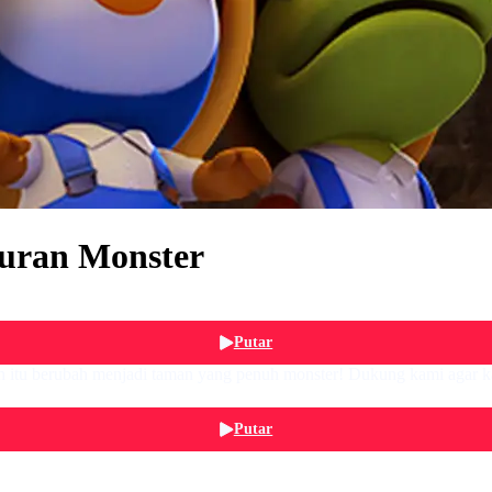
buran Monster
Putar
 itu berubah menjadi taman yang penuh monster! Dukung kami agar kam
Putar