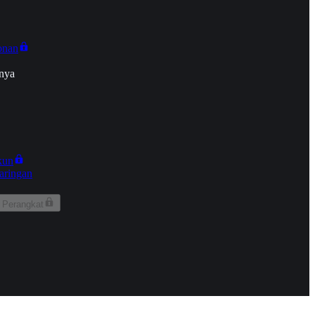
onan
nya
kun
aringan
 Perangkat