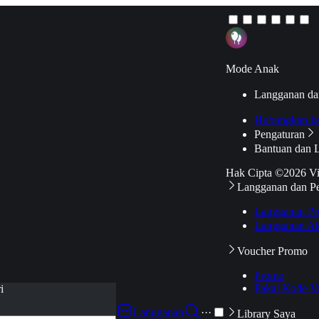
Mode Anak
Langganan da
Hubungkan k
Pengaturan
Bantuan dan 
Hak Cipta ©2026 V
Langganan dan P
Langganan Pr
Langganan Ak
Voucher Promo
Promo
Pakai Kode V
i
Langganan
···
Library Saya