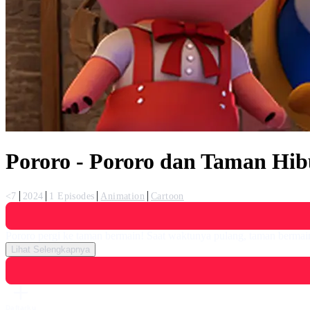
Pororo - Pororo dan Taman Hi
<7
2024
1 Episodes
Animation
Cartoon
Pororo pergi ke taman bermain! Saat waktunya pulang, taman bermain
Lihat Selengkapnya
Daftarku