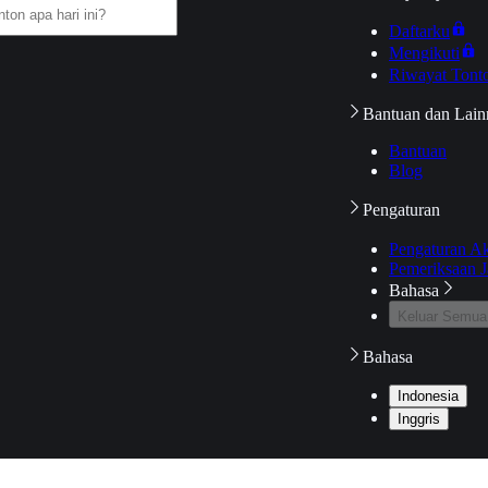
Daftarku
Mengikuti
Riwayat Tont
Bantuan dan Lain
Bantuan
Blog
Pengaturan
Pengaturan A
Pemeriksaan J
Bahasa
Keluar Semua
Bahasa
Indonesia
Inggris