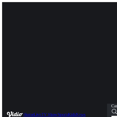
Car
Home
Live
TV Show
Sports
Kids
News