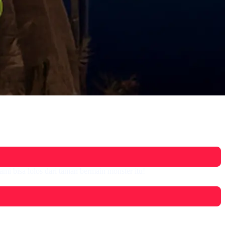
i bisa lolos dari taman bermain monster itu!