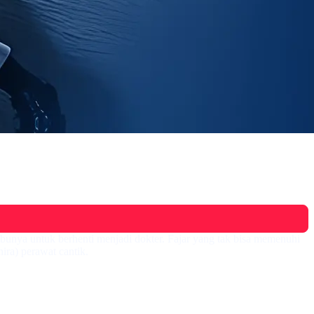
bunya untuk berhenti menjadi dokter. Fajar yang tak bisa memenuhi
ra) perawat cantik.