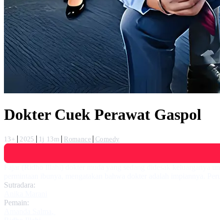
Dokter Cuek Perawat Gaspol
13+
2025
1j 13m
Romance
Comedy
Fajar (Ridho Illahi) dokter muda yang sedang didesak keluarganya u
permintaan ibunya, mengatakan bahwa dokter adalah impiannya. Peru
Sutradara:
Anika Marani
Pemain:
Amanda Salma
,