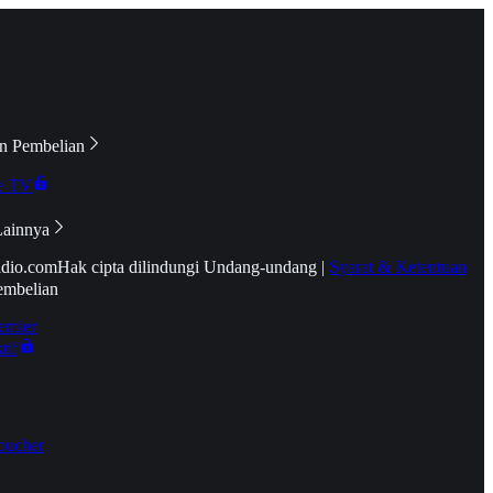
n Pembelian
e TV
Lainnya
idio.com
Hak cipta dilindungi Undang-undang
|
Syarat & Ketentuan
embelian
emier
tif
oucher