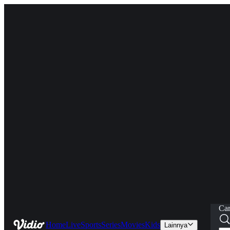
Car
Home
Live
Sports
Series
Movies
Kids
Lainnya