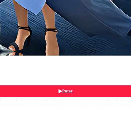
Putar
ntuk membantu sang kakak untuk mengelola perusahaan. Fajar diminta i
bahan hidup Fajar berubah saat Fajar bertemu Maya (Amanda Salmakhi