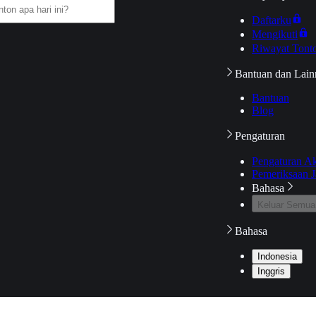
Daftarku
Mengikuti
Riwayat Tont
Bantuan dan Lain
Bantuan
Blog
Pengaturan
Pengaturan A
Pemeriksaan J
Bahasa
Keluar Semua
Bahasa
Indonesia
Inggris