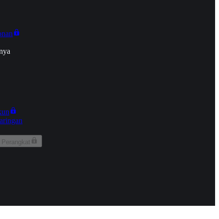
onan
nya
kun
aringan
 Perangkat