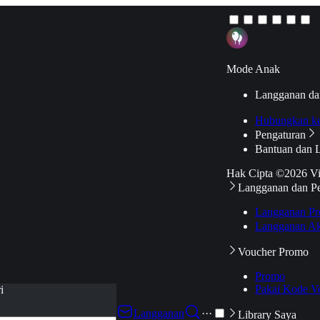
Mode Anak
Langganan da
Hubungkan k
Pengaturan
Bantuan dan 
Hak Cipta ©2026 V
Langganan dan P
Langganan Pr
Langganan Ak
Voucher Promo
Promo
Pakai Kode V
i
Langganan
···
Library Saya