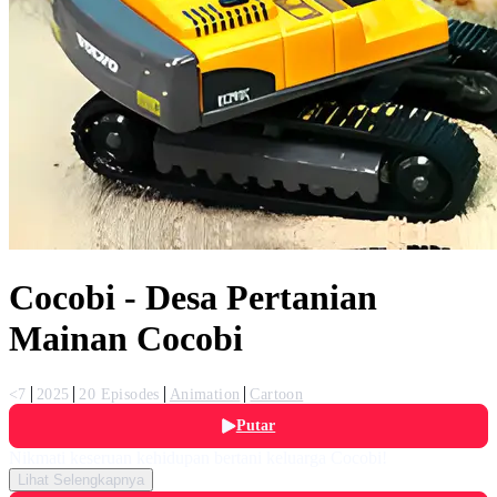
Cocobi - Desa Pertanian
Mainan Cocobi
<7
2025
20 Episodes
Animation
Cartoon
Putar
Nikmati keseruan kehidupan bertani keluarga Cocobi!
Lihat Selengkapnya