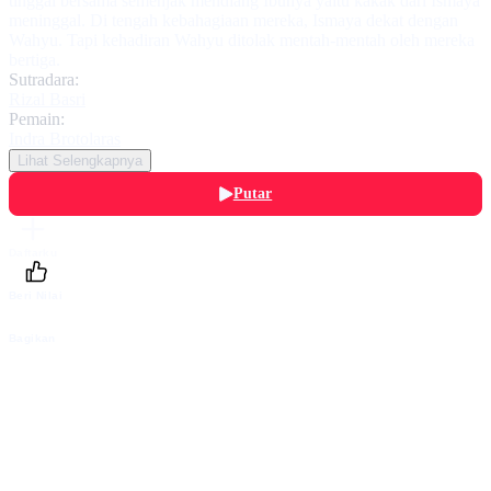
tinggal bersama semenjak mendiang Ibunya yaitu kakak dari Ismaya
meninggal. Di tengah kebahagiaan mereka, Ismaya dekat dengan
Wahyu. Tapi kehadiran Wahyu ditolak mentah-mentah oleh mereka
bertiga.
Sutradara:
Rizal Basri
Pemain:
Indra Brotolaras
Lihat Selengkapnya
Putar
Daftarku
Beri Nilai
Bagikan