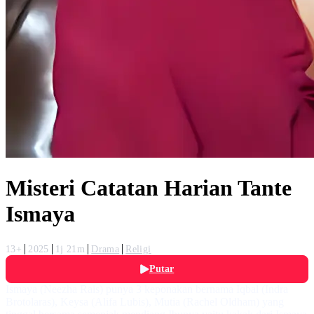
Misteri Catatan Harian Tante
Ismaya
13+
2025
1j 21m
Drama
Religi
Putar
Ismaya (Neezha Rais) punya 3 keponakan bernama Iqbal (Indra
Brotolaras), Keysa (Alifa Lubis), Mutia (Rachel Oldham) yang