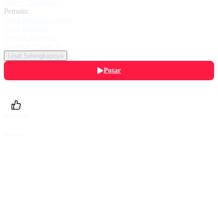
Oliver Thompson
Pemain:
Chad Michael Collins
,
Ryan Robbins
,
Sayaka Akimoto
,
Brendan Sexton III
Lihat Selengkapnya
Putar
Daftarku
Beri Nilai
Bagikan