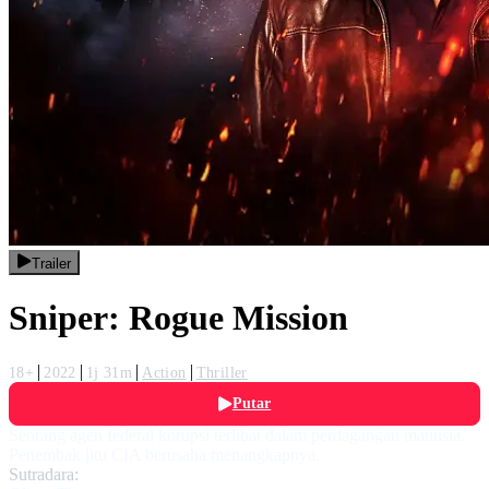
Trailer
Sniper: Rogue Mission
18+
2022
1j 31m
Action
Thriller
Putar
Seorang agen federal korupsi terlibat dalam perdagangan manusia.
Penembak jitu CIA berusaha menangkapnya.
Sutradara: