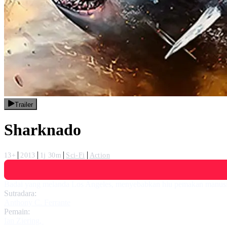
Trailer
Sharknado
13+
2013
1j 30m
Sci-Fi
Action
Badai yang melanda Los Angeles, menyebabkan hiu pemakan manusia 
Sutradara:
Anthony C. Ferrante
Pemain:
Ian Ziering
,