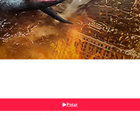
Putar
terseret tornado dan membanjiri kota.