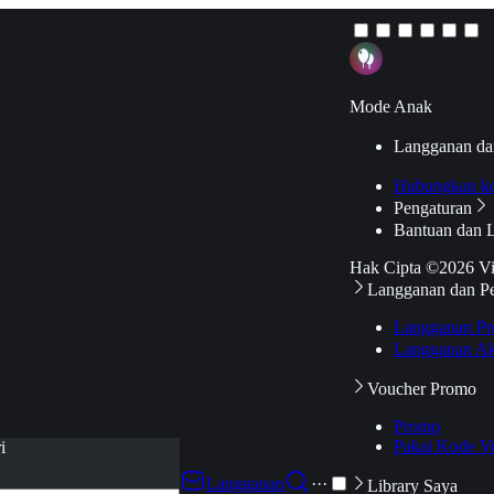
Mode Anak
Langganan da
Hubungkan k
Pengaturan
Bantuan dan 
Hak Cipta ©2026 V
Langganan dan P
Langganan Pr
Langganan Ak
Voucher Promo
Promo
Pakai Kode V
i
Langganan
···
Library Saya