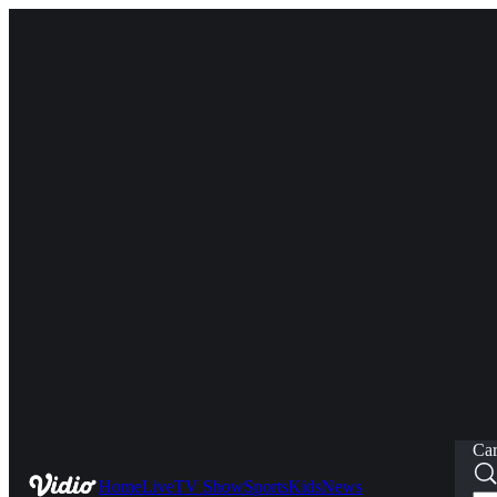
Car
Home
Live
TV Show
Sports
Kids
News