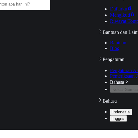
Daftarku
Mengikuti
Riwayat Tont
Bantuan dan Lain
Bantuan
Blog
Pengaturan
Pengaturan A
Pemeriksaan J
Bahasa
Keluar Semua
Bahasa
Indonesia
Inggris