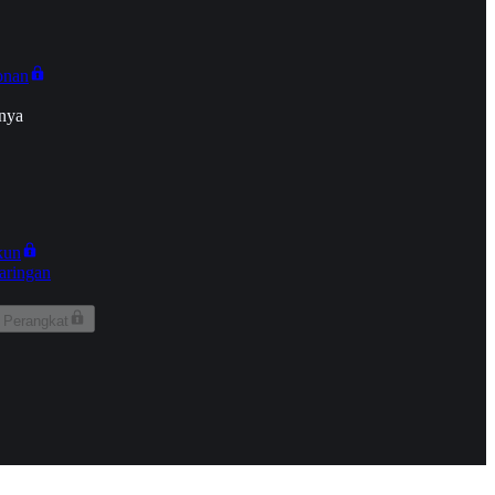
onan
nya
kun
aringan
 Perangkat