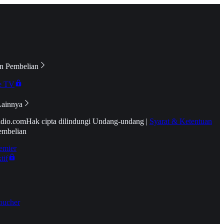
n Pembelian
e TV
Lainnya
idio.com
Hak cipta dilindungi Undang-undang
|
Syarat & Ketentuan
embelian
emier
tif
oucher