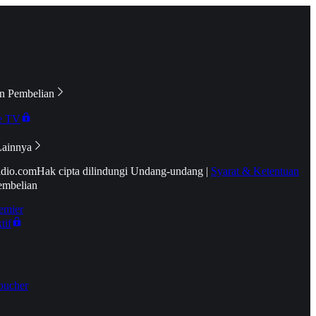
n Pembelian
e TV
Lainnya
idio.com
Hak cipta dilindungi Undang-undang
|
Syarat & Ketentuan
embelian
emier
tif
oucher