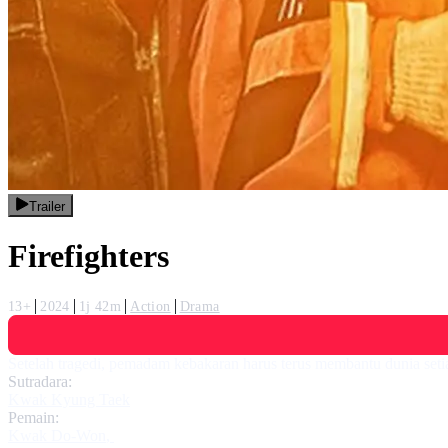
Trailer
Firefighters
13+
2024
1j 42m
Action
Drama
Setelah tragedi, pemadam kebakaran harus terus membantu dunia setia
Sutradara:
Kwak Kyung Taek
Pemain:
Kwak Do-Won
,