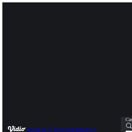
Car
Home
Live
TV Show
Sports
Kids
News