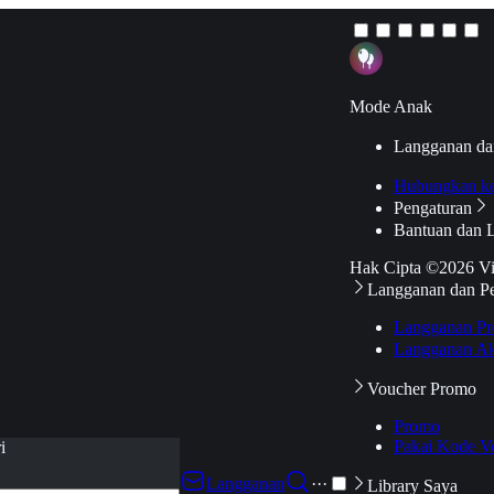
Mode Anak
Langganan da
Hubungkan k
Pengaturan
Bantuan dan 
Hak Cipta ©2026 V
Langganan dan P
Langganan Pr
Langganan Ak
Voucher Promo
Promo
Pakai Kode V
i
Langganan
···
Library Saya