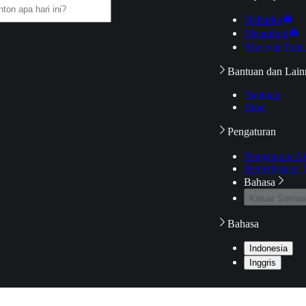
Daftarku
Mengikuti
Riwayat Tont
Bantuan dan Lain
Bantuan
Blog
Pengaturan
Pengaturan A
Pemeriksaan J
Bahasa
Keluar Semua
Bahasa
Indonesia
Inggris