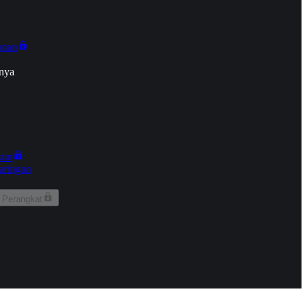
onan
nya
kun
aringan
 Perangkat