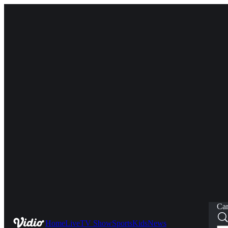
Car
Home
Live
TV Show
Sports
Kids
News