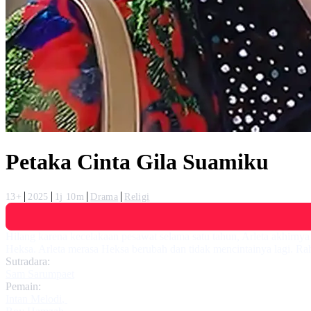
Petaka Cinta Gila Suamiku
13+
2025
1j 10m
Drama
Religi
Hilang karena kecelakaan pesawat selama satu tahun, Arleta akhir
Heksa. Arleta merasa Heksa berubah dan tidak mencintainya lagi. Ra
Sutradara:
Sam Sarumpaet
Pemain:
Intan Melodi
,