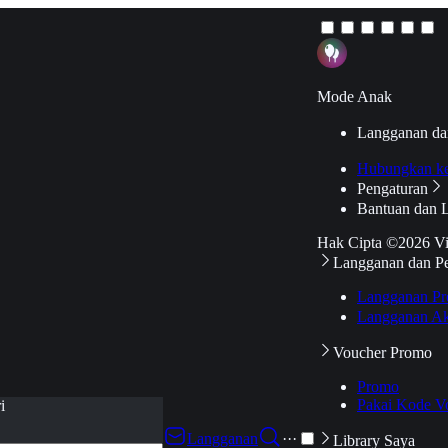
Mode Anak
Langganan da
Hubungkan k
Pengaturan
Bantuan dan 
Hak Cipta ©2026 V
Langganan dan P
Langganan Pr
Langganan Ak
Voucher Promo
Promo
Pakai Kode V
i
Langganan
···
Library Saya