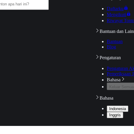
Daftarku
Mengikuti
Riwayat Tont
Bantuan dan Lain
Bantuan
Blog
Pengaturan
Pengaturan A
Pemeriksaan J
Bahasa
Keluar Semua
Bahasa
Indonesia
Inggris