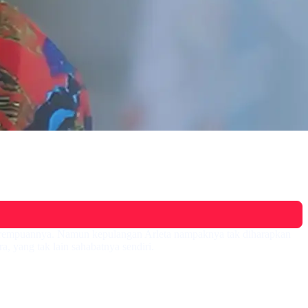
perempuannya. Namun kepulangan Arleta nampaknya tak diharapkan
, yang tak lain sahabatnya sendiri.