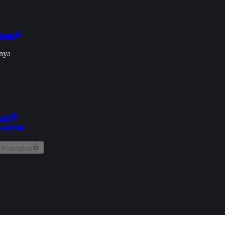
onan
nya
kun
aringan
 Perangkat