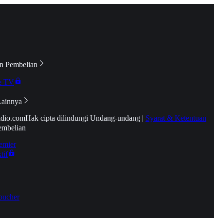
n Pembelian
e TV
Lainnya
idio.com
Hak cipta dilindungi Undang-undang
|
Syarat & Ketentuan
embelian
emier
tif
oucher