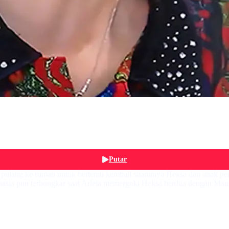
Putar
nya pulang ke rumah untuk bertemu kembali suaminya Heksa dan anak 
hasia pun terbongkar saat Arleta memergoki Heksa berdua dengan Maura