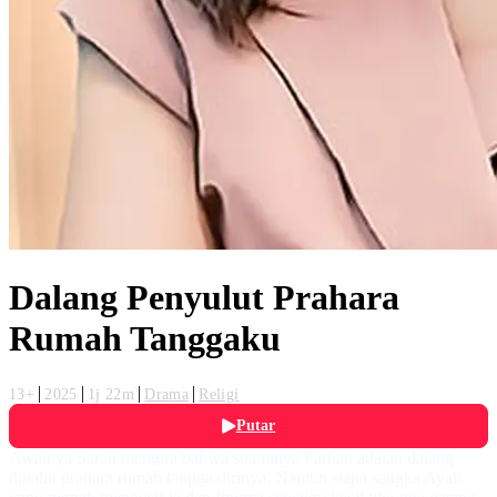
Dalang Penyulut Prahara
Rumah Tanggaku
13+
2025
1j 22m
Drama
Religi
Putar
Awalnya Sarah mengira bahwa suaminya Farhan adalah dalang
dibalik prahara rumah tangga dirinya. Namun siapa sangka Ayah