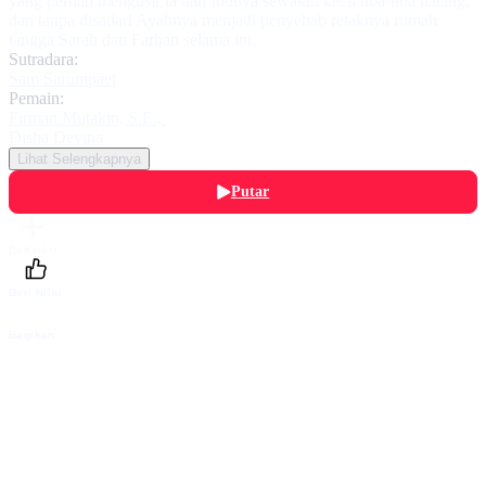
yang pernah mengusir ia dan Ibunya sewaktu kecil tiba-tiba datang,
dan tanpa disadari Ayahnya menjadi penyebab retaknya rumah
tangga Sarah dan Farhan selama ini.
Sutradara:
Sam Sarumpaet
Pemain:
Firman Mutakin, S.E.
,
Disha Devina
Lihat Selengkapnya
Putar
Daftarku
Beri Nilai
Bagikan