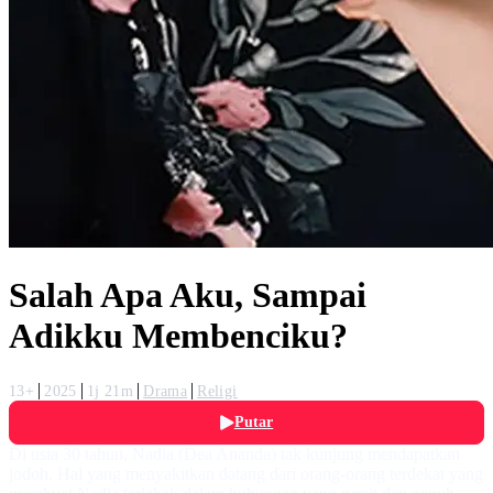
Salah Apa Aku, Sampai
Adikku Membenciku?
13+
2025
1j 21m
Drama
Religi
Putar
Di usia 30 tahun, Nadia (Dea Ananda) tak kunjung mendapatkan
jodoh. Hal yang menyakitkan datang dari orang-orang terdekat yang