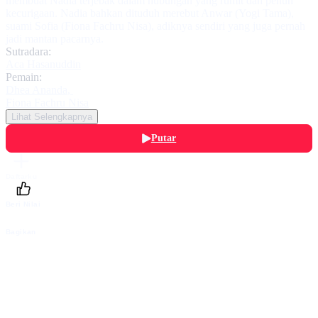
membuat Nadia terjebak dalam hubungan yang rumit dan penuh
kecurigaan. Nadia bahkan dituduh merebut Anwar (Yogi Tama),
suami Sofia (Fiona Fachru Nisa), adiknya sendiri yang juga pernah
jadi mantan pacarnya.
Sutradara:
Aca Hasanuddin
Pemain:
Dhea Ananda
,
Fiona Fachru Nisa
Lihat Selengkapnya
Putar
Daftarku
Beri Nilai
Bagikan