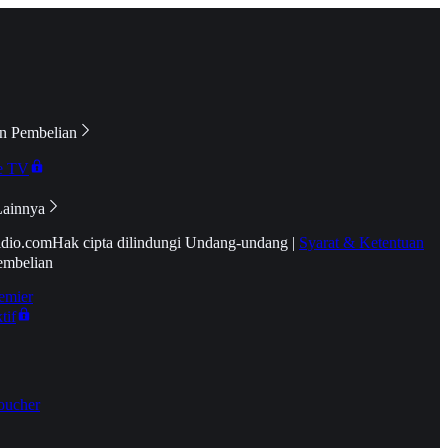
n Pembelian
e TV
Lainnya
idio.com
Hak cipta dilindungi Undang-undang
|
Syarat & Ketentuan
embelian
emier
tif
oucher