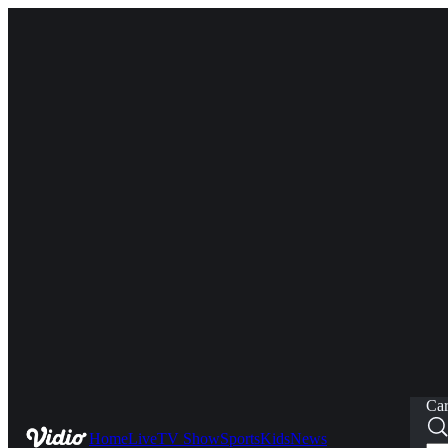
Car
Home
Live
TV Show
Sports
Kids
News