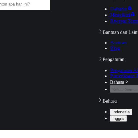
Daftarku
Mengikuti
Riwayat Tont
Bantuan dan Lain
Bantuan
Blog
Pengaturan
Pengaturan A
Pemeriksaan J
Bahasa
Keluar Semua
Bahasa
Indonesia
Inggris