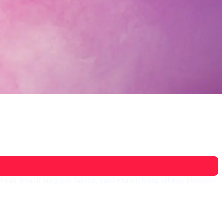
uah desa di pinggiran Jakarta, dan bertahan hidup sebagai penyanyi