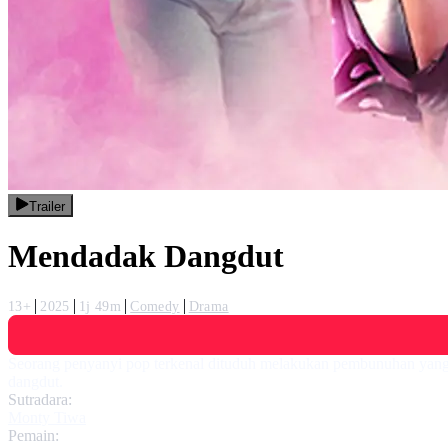
Trailer
Mendadak Dangdut
13+
2025
1j 49m
Comedy
Drama
Seorang penyanyi pop terkenal dituduh melakukan pembunuhan yang d
dangdut.
Sutradara:
Monty Tiwa
Pemain: