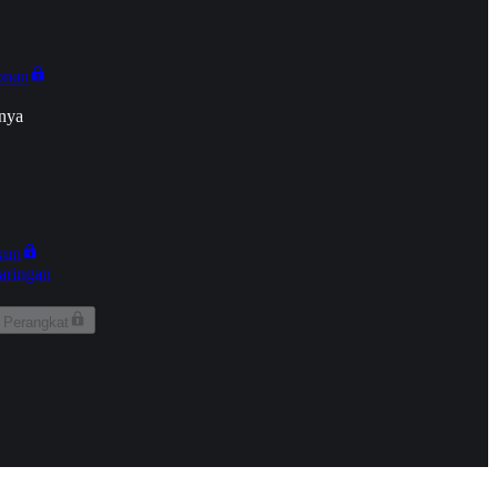
onan
nya
kun
aringan
 Perangkat