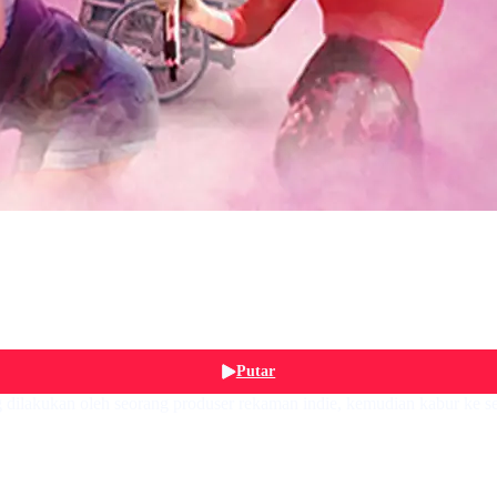
Putar
ilakukan oleh seorang produser rekaman indie, kemudian kabur ke seb