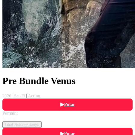
Pre Bundle Venus
2026
Sci-Fi
Action
Putar
Pemain:
Various
Lihat Selengkapnya
Putar