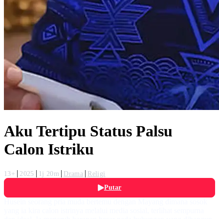
Aku Tertipu Status Palsu
Calon Istriku
13+
2025
1j 20m
Drama
Religi
Putar
Husein seorang pria muda bertemu dengan Mayang dimana sosok
yang ia kira calon istrinya melalui media sosial, terlihat sempurna