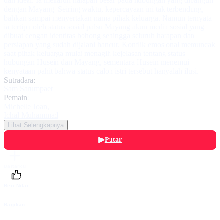
dan ideal. Ia menaruh harapan besar pada hubungan yang dibangun
dengan Mayang. Seiring waktu, kepercayaan ini tak terbendung,
bahkan sampai menyertakan nama pihak keluarga. Namun ternyata
ia tertipu oleh status sosial palsu Mayang akun media sosial yang
dibuat dengan identitas bohong sehingga seluruh harapan dan
persiapan yang sudah dijalani hancur. Konflik emosional memuncak
saat pihak keluarga mulai menagih kejelasan tentang status
hubungan Husein dan Mayang, sementara Husein menemui
kenyataan pahit bahwa status calon istri tersebut hanyalah ilusi.
Sutradara:
Sam Sarumpaet
Pemain:
Michelle Joan
,
Ichal Muhammad
Lihat Selengkapnya
Putar
Daftarku
Beri Nilai
Bagikan