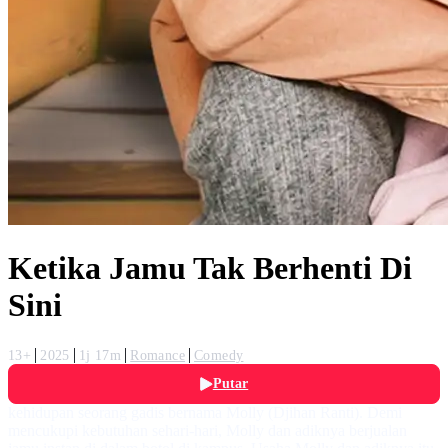
Ketika Jamu Tak Berhenti Di
Sini
13+
2025
1j 17m
Romance
Comedy
Putar
kehidupan seorang gadis bernama Molly (Djihan Ranti). Demi
mencukupi kebutuhan sehari-hari, Molly dan adiknya berjualan