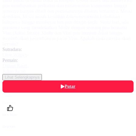
jamu instan di dalam botol di kampus. Usaha Molly dan adiknya itu
pun mendapatkan perhatian dari teman-teman kampusnya hingga
jamunya banyak dibeli dan pemasarannya dibantu temannya. Meski
demikian, Molly masih kesulitan dalam memenuhi kebutuhan
hidupnya hingga membayar kos pun ditagih-tagih. Suatu hari, ada
peristiwa yang mendekatkan Molly dengan seorang pria bernama
Vian (Julian Jacob). Molly dan Vian pun menjadi dekat hingga
menimbulkan kecemburuan pacar Vian. Apakah cinta mereka akan
bersatu?
Sutradara:
Otoy Witoyo
Pemain:
Djihan Ranti
,
Julian Jacob
Lihat Selengkapnya
Putar
Daftarku
Beri Nilai
Bagikan